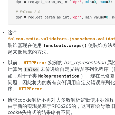
dpr
=
req
.
get_param_as_int
(
'dpr'
,
min
=
0
,
max
=
3
)
# Falcon 2.0
dpr
=
req
.
get_param_as_int
(
'dpr'
,
min_value
=
0
,
m
这个
falcon.media.validators.jsonschema.valida
装饰器现在使用
使装饰方法
functools.wraps()
起来像原来的方法。
以前，
实例的
has_representation
属
HTTPError
计算为
未传递给自定义错误序列化程序（
False
如，对于子类
）。现在已修复
NoRepresentation
问题，因此将为的所有实例调用自定义错误序列化
序。
.
HTTPError
请求cookie解析不再对大多数解析逻辑使用标准
由于新的实现是基于RFC6265的，这可能会导致
cookie头格式的结果略有不同。