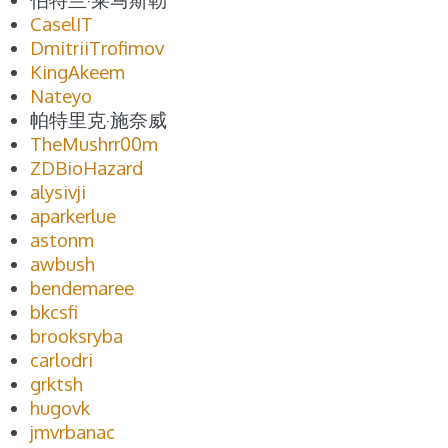
CaselIT
DmitriiTrofimov
KingAkeem
Nateyo
帕特里克·施奈威
TheMushrr00m
ZDBioHazard
alysivji
aparkerlue
astonm
awbush
bendemaree
bkcsfi
brooksryba
carlodri
grktsh
hugovk
jmvrbanac