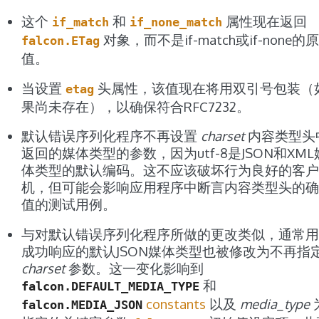
这个
和
属性现在返回
if_match
if_none_match
对象，而不是if-match或if-none的
falcon.ETag
值。
当设置
头属性，该值现在将用双引号包装（
etag
果尚未存在），以确保符合RFC7232。
默认错误序列化程序不再设置
charset
内容类型头
返回的媒体类型的参数，因为utf-8是JSON和XML
体类型的默认编码。这不应该破坏行为良好的客户
机，但可能会影响应用程序中断言内容类型头的确
值的测试用例。
与对默认错误序列化程序所做的更改类似，通常用
成功响应的默认JSON媒体类型也被修改为不再指
charset
参数。这一变化影响到
和
falcon.DEFAULT_MEDIA_TYPE
constants
以及
media_type
falcon.MEDIA_JSON