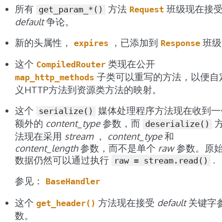
所有
方法
班级现在接
get_param_*()
Request
default
争论。
新的头属性，
，已添加到
班级
expires
Response
这个
类现在公开
CompiledRouter
子类可以重写的方法，以便自
map_http_methods
义HTTP方法到资源类方法的映射。
这个
媒体处理程序方法现在收到一
serialize()
额外的
content_type
参数，而
deserialize()
法现在采用
stream
，
content_type
和
content_length
参数，而不是单个
raw
参数。原
数据仍然可以通过执行
.
raw
=
stream.read()
参见：
BaseHandler
这个
方法现在接受
default
关键字
get_header()
数。