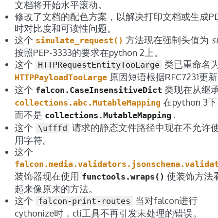
文档将开始水平滚动。
修改了文档的配色方案，以解决打印文档或生成PD
时对比度和可读性问题。
这个
方法现在强制头值为
s
simulate_request()
按照PEP-3333的要求在python 2上。
这个
类已重命名
HTTPRequestEntityTooLarge
原因短语根据RFC7231更
HTTPPayloadTooLarge
这个
类现在从继
falcon.CaseInsensitiveDict
在python 3
collections.abc.MutableMapping
而不是
.
collections.MutableMapping
这个
请求的静态文件路径中现在不允许
\ufffd
用字符。
这个
falcon.media.validators.jsonschema.valida
装饰器现在使用
使装饰方法
functools.wraps()
起来像原来的方法。
这个
当对falcon进行
falcon-print-routes
cythonize时，cli工具不再引发未处理的错误。