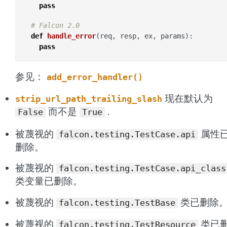
pass
# Falcon 2.0
def
handle_error
(
req
,
resp
,
ex
,
params
):
pass
参见：
add_error_handler()
现在默认为
strip_url_path_trailing_slash
而不是
.
False
True
被蔑视的
属性
falcon.testing.TestCase.api
删除。
被蔑视的
falcon.testing.TestCase.api_class
类变量已删除。
被蔑视的
类已删除
falcon.testing.TestBase
被蔑视的
类已
falcon.testing.TestResource