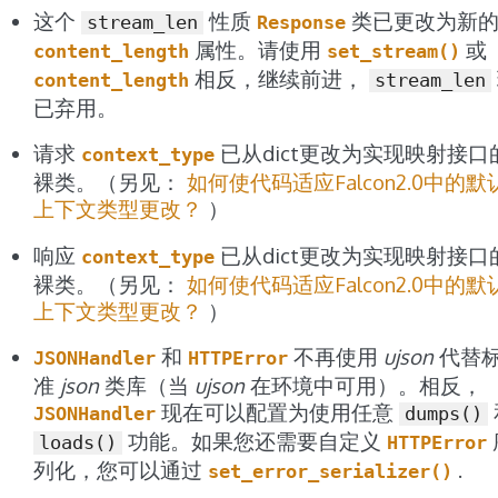
这个
性质
类已更改为新
stream_len
Response
属性。请使用
或
content_length
set_stream()
相反，继续前进，
content_length
stream_len
已弃用。
请求
已从dict更改为实现映射接口
context_type
裸类。（另见：
如何使代码适应Falcon2.0中的默
上下文类型更改？
）
响应
已从dict更改为实现映射接口
context_type
裸类。（另见：
如何使代码适应Falcon2.0中的默
上下文类型更改？
）
和
不再使用
ujson
代替
JSONHandler
HTTPError
准
json
类库（当
ujson
在环境中可用）。相反，
现在可以配置为使用任意
JSONHandler
dumps()
功能。如果您还需要自定义
loads()
HTTPError
列化，您可以通过
.
set_error_serializer()