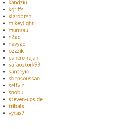
kandziu
kgriffs
klardotsh
mikeylight
mumrau
nZac
navyad
ozzzik
paneru-rajan
safaozturk93
santeyio
sbensoussan
selfvin
snobu
steven-upside
tribals
vytas7