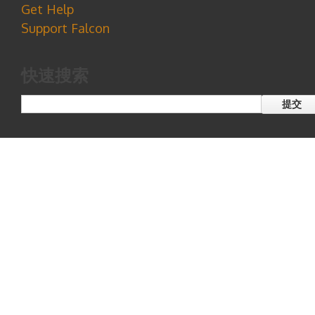
Get Help
Support Falcon
快速搜索