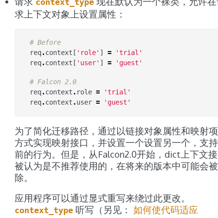
请求
现在默认为一个裸类，允许在
context_type
求上下文对象上设置属性：
# Before
req
.
context
[
'role'
]
=
'trial'
req
.
context
[
'user'
]
=
'guest'
# Falcon 2.0
req
.
context
.
role
=
'trial'
req
.
context
.
user
=
'guest'
为了简化迁移路径，通过以链接对象属性和映射项
方式实现映射接口，并设置一个设置另一个，支持
前的行为。但是，从Falcon2.0开始，dict上下文
被认为是不推荐使用的，在将来的版本中可能会被
除。
应用程序可以通过显式重写来绕过此更改。
听写（另见：
如何使代码适应
context_type