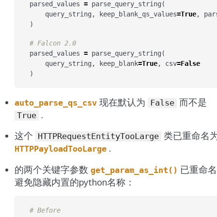
parsed_values
=
parse_query_string
(
query_string
,
keep_blank_qs_values
=
True
,
par
)
# Falcon 2.0
parsed_values
=
parse_query_string
(
query_string
,
keep_blank
=
True
,
csv
=
False
)
现在默认为
而不是
auto_parse_qs_csv
False
.
True
这个
类已重命名
HTTPRequestEntityTooLarge
.
HTTPPayloadTooLarge
的两个关键字参数
已重命名
get_param_as_int()
避免隐藏内置的python名称：
# Before