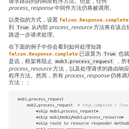
请求路由到的响应程序方法。但是，任何
process_response
中间件方法仍将被调用。
以类似的方式，设置
falcon.Response.complete
到
从内部
process_resource
方法将在该点
True
路进一步请求处理。
在下面的例子中你会看到如何处理短路
已设置为
也
falcon.Response.complete
True
是说，框架将阻止
，所
mob3.process_request
process_resource
方法，以及处理请求的路由响
程序方法。然而，所有
process_response
仍将调
方法：：
mob1
.
process_request
mob2
.
process_request
# resp.complete = True
<
skip
mob3
.
process_request
>
<
skip
mob1
/
mob2
/
mob3
.
process_resource
>
<
skip
route
to
resource
responder
method