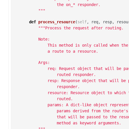
                the on_* responder.
        """
def
process_resource
(
self
,
req
,
resp
,
resou
"""Process the request after routing.
        Note:
            This method is only called when the
            a route to a resource.
        Args:
            req: Request object that will be pa
                routed responder.
            resp: Response object that will be 
                responder.
            resource: Resource object to which 
                routed.
            params: A dict-like object represen
                params derived from the route's
                that will be passed to the reso
                method as keyword arguments.