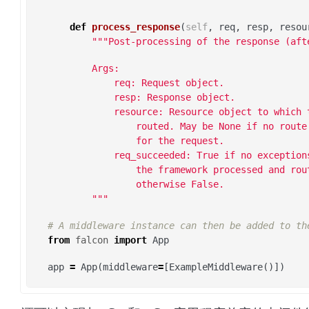
        """
def
process_response
(
self
,
req
,
resp
,
resou
"""Post-processing of the response (aft
        Args:
            req: Request object.
            resp: Response object.
            resource: Resource object to which 
                routed. May be None if no route
                for the request.
            req_succeeded: True if no exception
                the framework processed and rou
                otherwise False.
        """
# A middleware instance can then be added to th
from
falcon
import
App
app
=
App
(
middleware
=
[
ExampleMiddleware
()])