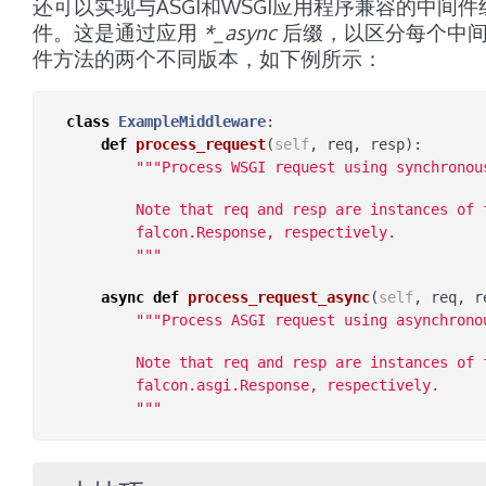
还可以实现与ASGI和WSGI应用程序兼容的中间件
件。这是通过应用
*_async
后缀，以区分每个中
件方法的两个不同版本，如下例所示：
class
ExampleMiddleware
:
def
process_request
(
self
,
req
,
resp
):
"""Process WSGI request using synchronou
        Note that req and resp are instances of 
        falcon.Response, respectively.
        """
async
def
process_request_async
(
self
,
req
,
r
"""Process ASGI request using asynchrono
        Note that req and resp are instances of 
        falcon.asgi.Response, respectively.
        """