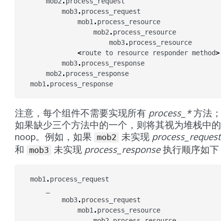
mob2
.
process_request
mob3
.
process_request
mob1
.
process_resource
mob2
.
process_resource
mob3
.
process_resource
<
route
to
resource
responder
method
>
mob3
.
process_response
mob2
.
process_response
mob1
.
process_response
注意，每个组件不需要实现所有
process_*
方法
如果缺少三个方法中的一个，则将其视为堆栈中的
noop。例如，如果
未实现
process_request
mob2
和
未实现
process_response
执行顺序如下
mob3
mob1
.
process_request
_
mob3
.
process_request
mob1
.
process_resource
mob2
.
process_resource