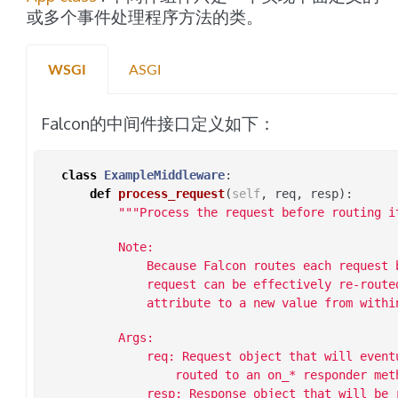
或多个事件处理程序方法的类。
WSGI
ASGI
Falcon的中间件接口定义如下：
class
ExampleMiddleware
:
def
process_request
(
self
,
req
,
resp
):
"""Process the request before routing i
        Note:
            Because Falcon routes each request 
            request can be effectively re-route
            attribute to a new value from withi
        Args:
            req: Request object that will event
                routed to an on_* responder met
            resp: Response object that will be 