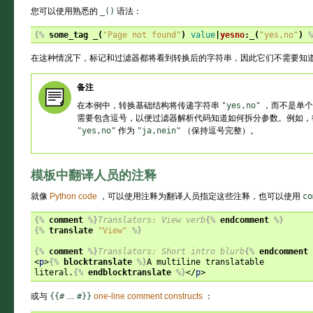
您可以使用熟悉的
_()
语法：
{%
some_tag
_
(
"Page not found"
)
value
|
yesno
:
_
(
"yes,no"
)
%
在这种情况下，标记和过滤器都将看到转换后的字符串，因此它们不需要知
备注
在本例中，转换基础结构将传递字符串
"yes,no"
，而不是单
需要包含逗号，以便过滤器解析代码知道如何拆分参数。例如，
"yes,no"
作为
"ja,nein"
（保持逗号完整）。
模板中翻译人员的注释
就像
Python code
，可以使用注释为翻译人员指定这些注释，也可以使用
co
{%
comment
%}
Translators: View verb
{%
endcomment
%}
{%
translate
"View"
%}
{%
comment
%}
Translators: Short intro blurb
{%
endcomment
<
p
>
{%
blocktranslate
%}
A multiline translatable

literal.
{%
endblocktranslate
%}
</
p
>
或与
{{#
…
#}}
one-line comment constructs
：