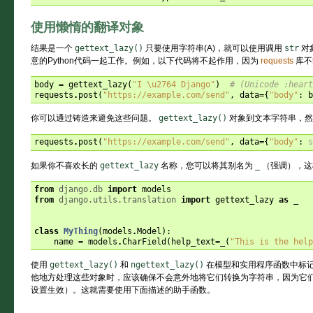
使用懒惰的翻译对象
结果是一个
gettext_lazy()
只要使用字符串(A)，就可以使用调用
str
对
意的Python代码一起工作。例如，以下代码将不起作用，因为
requests
库不
body
=
gettext_lazy
(
"I 
\u2764
 Django"
)
# (Unicode :heart
requests
.
post
(
"https://example.com/send"
,
data
=
{
"body"
:
b
你可以通过铸造来避免这些问题。
gettext_lazy()
对象到文本字符串，然后
requests
.
post
(
"https://example.com/send"
,
data
=
{
"body"
:
s
如果你不喜欢长的
gettext_lazy
名称，您可以将其别名为
_
（强调），这
from
django.db
import
models
from
django.utils.translation
import
gettext_lazy
as
_
class
MyThing
(
models
.
Model
):
name
=
models
.
CharField
(
help_text
=
_
(
"This is the help
使用
gettext_lazy()
和
ngettext_lazy()
在模型和实用程序函数中标
他地方处理这些对象时，应该确保不会意外地将它们转换为字符串，因为它
设置生效）。这就需要使用下面描述的助手函数。