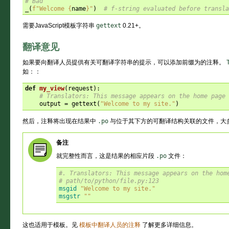
# Bad
_
(
f
"Welcome 
{
name
}
"
)
# f-string evaluated before transla
需要JavaScript模板字符串
gettext
0.21+。
翻译意见
如果要向翻译人员提供有关可翻译字符串的提示，可以添加前缀为的注释。
如：：
def
my_view
(
request
):
# Translators: This message appears on the home page 
output
=
gettext
(
"Welcome to my site."
)
然后，注释将出现在结果中
.po
与位于其下方的可翻译结构关联的文件，大
备注
就完整性而言，这是结果的相应片段
.po
文件：
#. Translators: This message appears on the hom
# path/to/python/file.py:123
msgid
"Welcome to my site."
msgstr
""
这也适用于模板。见
模板中翻译人员的注释
了解更多详细信息。