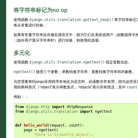
将字符串标记为no op
使用函数
django.utils.translation.gettext_noop()
将字符串标记
将从变量进行转换。
如果有常量字符串应存储在源语言中，因为它们在系统或用户（如数据库中
（如向用户显示字符串时）进行转换，则使用此选项。
多元化
使用函数
django.utils.translation.ngettext()
指定复数信息。
ngettext()
接受三个参数：单数转换字符串、复数转换字符串和对象数。
当您需要将Django应用程序本地化为语言时，此函数非常有用，因为这些
用的两种形式（“object”表示单数形式，“objects”表示所有情况，其中
count
例如：：
from
django.http
import
HttpResponse
from
django.utils.translation
import
ngettext
def
hello_world
(
request
,
count
):
page
=
ngettext
(
"there is 
%(count)d
 object"
,