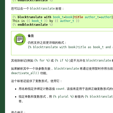
{%
endblocktranslate
%}
您可以在一个
blocktranslate
标签：
{%
blocktranslate
with
book_t
=
book
|
title
author_t
=
author
|
This is 
{{
book_t
}}
 by 
{{
author_t
}}
{%
endblocktranslate
%}
备注
仍然支持之前更详细的格式：
{%
blocktranslate
with
book|title
as
book_t
and
其他块标记(例如
{%
for
%}
或
{%
if
%}
)是不允许在
blocktranslate
如果解析其中一个块参数失败，
blocktranslate
将通过使用暂时停用当前
deactivate_all()
功能。
这个标签还提供了复数形式。使用它：
用名称指定并绑定计数器值
count
. 该值将是用于选择正确复数形式的
指定单数和复数形式，用
{%
plural
%}
标签内
{%
blocktranslat
签。
举个例子：