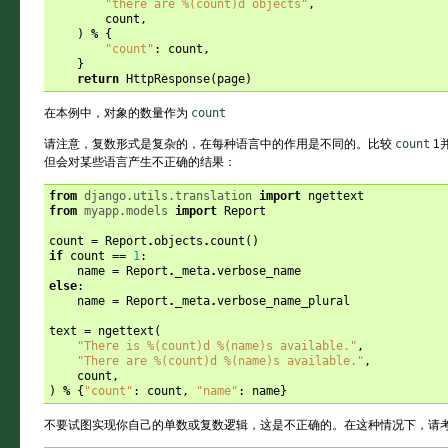
"there are 
%(count)d
 objects"
,
count
,
)
%
{
"count"
:
count
,
}
return
HttpResponse
(
page
)
在本例中，对象的数量作为
count
请注意，复数形式是复杂的，在每种语言中的作用是不同的。比较
count
1
但会对某些语言产生不正确的结果：
from
django.utils.translation
import
ngettext
from
myapp.models
import
Report
count
=
Report
.
objects
.
count
()
if
count
==
1
:
name
=
Report
.
_meta
.
verbose_name
else
:
name
=
Report
.
_meta
.
verbose_name_plural
text
=
ngettext
(
"There is 
%(count)d
%(name)s
 available."
,
"There are 
%(count)d
%(name)s
 available."
,
count
,
)
%
{
"count"
:
count
,
"name"
:
name
}
不要试图实现你自己的单数或复数逻辑，这是不正确的。在这种情况下，请