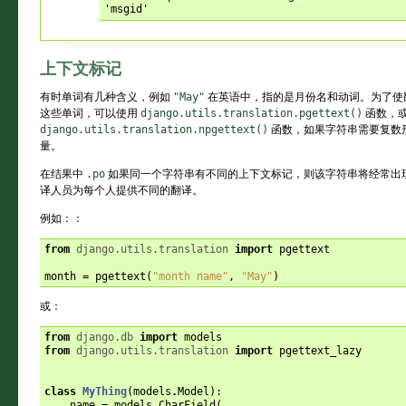
'msgid'
上下文标记
有时单词有几种含义，例如
"May"
在英语中，指的是月份名和动词。为了使
这些单词，可以使用
django.utils.translation.pgettext()
函数，
django.utils.translation.npgettext()
函数，如果字符串需要复数
量。
在结果中
.po
如果同一个字符串有不同的上下文标记，则该字符串将经常出
译人员为每个人提供不同的翻译。
例如：：
from
django.utils.translation
import
pgettext
month
=
pgettext
(
"month name"
,
"May"
)
或：
from
django.db
import
models
from
django.utils.translation
import
pgettext_lazy
class
MyThing
(
models
.
Model
):
name
=
models
.
CharField
(