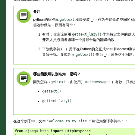
备注
python的标准库
gettext
模块安装
_()
作为全局命名空间的别
循这种做法，原因有两个：
有时，你应该使用
gettext_lazy()
作为特定文件的默
开发人员必须考虑哪一个是最合适的翻译函数。
下划线字符 (
_
）用于在Python的交互式shell和docte
导致干扰。显式导入
gettext()
作为
_()
避免这个问题
哪些函数可以别名为
_
是吗？
因为怎样
xgettext
（由使用）
makemessages
）有效，只有
gettext()
gettext_lazy()
在这个例子中，文本
"Welcome
to
my
site."
标记为翻译字符串：：
from
django.http
import
HttpResponse