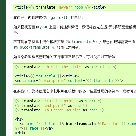
<
title
>
{%
translate
"myvar"
noop
%}
</
title
>
在内部，内联转换使用
gettext()
打电话。
如果模板变量 (
myvar
上面）传递到标记，标记将首先在运行时将该变量解析
串。
不可能在字符串中混合模板变量
{%
translate
%}
.如果您的翻译需要带
{%
blocktranslate
%}
取而代之的是。
如果您希望检索已翻译的字符串而不显示它，可以使用以下语法：
{%
translate
"This is the title"
as
the_title
%}
<
title
>
{{
the_title
}}
</
title
>
<
meta
name
=
"description"
content
=
"
{{
the_title
}}
"
>
在实践中，您将使用它来获取可在模板中的多个位置使用的字符串，或者可
{%
translate
"starting point"
as
start
%}
{%
translate
"end point"
as
end
%}
{%
translate
"La Grande Boucle"
as
race
%}
<
h1
>
<
a
href
=
"/"
title
=
"
{%
blocktranslate
%}
Back to '
{{
race
%}
"
>
{{
race
}}
</
a
>
</
h1
>