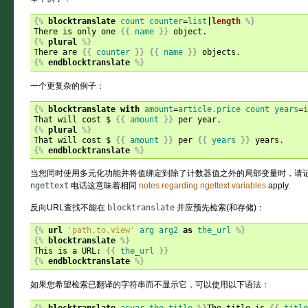
{%
blocktranslate
count
counter
=
list
|
length
%}
There is only one 
{{
name
}}
{%
plural
%}
There are 
{{
counter
}}
{{
name
}}
{%
endblocktranslate
%}
一个更复杂的例子：
{%
blocktranslate
with
amount
=
article.price
count
years
=
i
That will cost $ 
{{
amount
}}
{%
plural
%}
That will cost $ 
{{
amount
}}
 per 
{{
years
}}
{%
endblocktranslate
%}
当您同时使用多元化功能并将值绑定到除了计数器值之外的局部变量时，请
ngettext
电话这意味着相同
notes regarding ngettext variables
apply.
反向URL查找不能在
blocktranslate
并应预先检索(和存储)：
{%
url
'path.to.view'
arg
arg2
as
the_url
%}
{%
blocktranslate
%}
This is a URL: 
{{
the_url
}}
{%
endblocktranslate
%}
如果您希望检索已翻译的字符串而不显示它，可以使用以下语法：
{%
blocktranslate
asvar
the_title
%}
The title is 
{{
title