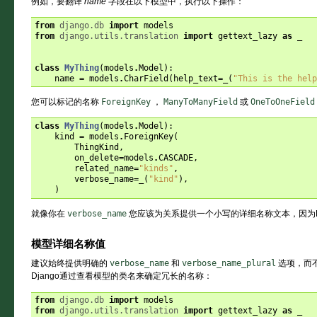
例如，要翻译
name
字段在以下模型中，执行以下操作：
from
django.db
import
models
from
django.utils.translation
import
gettext_lazy
as
_
class
MyThing
(
models
.
Model
):
name
=
models
.
CharField
(
help_text
=
_
(
"This is the help
您可以标记的名称
ForeignKey
，
ManyToManyField
或
OneToOneField
class
MyThing
(
models
.
Model
):
kind
=
models
.
ForeignKey
(
ThingKind
,
on_delete
=
models
.
CASCADE
,
related_name
=
"kinds"
,
verbose_name
=
_
(
"kind"
),
)
就像你在
verbose_name
您应该为关系提供一个小写的详细名称文本，因为D
模型详细名称值
建议始终提供明确的
verbose_name
和
verbose_name_plural
选项，而
Django通过查看模型的类名来确定冗长的名称：
from
django.db
import
models
from
django.utils.translation
import
gettext_lazy
as
_