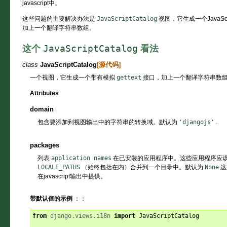
javascript中。
这些问题的主要解决办法是
JavaScriptCatalog
视图，它生成一个JavaS
加上一个翻译字符串数组。
JavaScriptCatalog
这个
看法
class
JavaScriptCatalog
[源代码]
一个视图，它生成一个带有模拟
gettext
接口，加上一个翻译字符串数
Attributes
domain
包含要添加到视图输出中的字符串的转换域。默认为
'djangojs'
.
packages
列表
application
names
在已安装的应用程序中。这些应用程序应
LOCALE_PATHS
（始终包括在内）合并到一个目录中。默认为
None
这
在javascript输出中提供。
带默认值的示例
：：
from
django.views.i18n
import
JavaScriptCatalog