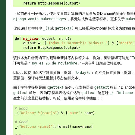
return
HttpResponse
(
output
)
（如前两个例子所示，使用变量或计算值的注意事项是Django的翻译字符
django-admin
makemessages
，将无法找到这些字符串。更多关于
make
你传递给的字符串
_()
或
gettext()
可以接受用python的标准名为string 
def
my_view
(
request
,
m
,
d
):
output
=
_
(
"Today is 
%(month)s
%(day)s
."
)
%
{
"month"
:
return
HttpResponse
(
output
)
该技术允许特定语言的翻译重新排序占位符文本。例如，英语翻译可能是
"T
译可能是
"Hoy
es
26
de
noviembre."
--月份和日期占位符互换。
因此，应使用命名字符串插值（例如，
%(day)s
）而不是位置插值（例如
置插值，翻译将无法重新排序占位符文本。
由于字符串提取是由
xgettext
命令，仅支持语法
gettext
得到了Django
gettext
函数，因为f字符串表达式在达到
gettext
.这意味
_(f"Welcome
生之前该变量已被替换。相反，使用命名字符串插值：：
# Good
_
(
"Welcome 
%(name)s
"
)
%
{
"name"
:
name
}
# Good
_
(
"Welcome 
{name}
"
)
.
format
(
name
=
name
)