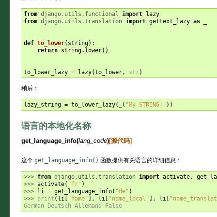
from
django.utils.functional
import
lazy
from
django.utils.translation
import
gettext_lazy
as
_
def
to_lower
(
string
):
return
string
.
lower
()
to_lower_lazy
=
lazy
(
to_lower
,
str
)
稍后：
lazy_string
=
to_lower_lazy
(
_
(
"My STRING!"
))
语言的本地化名称
get_language_info
(
lang_code
)
[源代码]
这个
get_language_info()
函数提供有关语言的详细信息：
>>> 
from
django.utils.translation
import
activate
,
get_la
>>> 
activate
(
"fr"
)
>>> 
li
=
get_language_info
(
"de"
)
>>> 
print
(
li
[
"name"
],
li
[
"name_local"
],
li
[
"name_translat
German Deutsch Allemand False