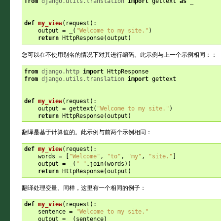
from
django.utils.translation
import
gettext
as
_
def
my_view
(
request
):
output
=
_
(
"Welcome to my site."
)
return
HttpResponse
(
output
)
您可以在不使用别名的情况下对其进行编码。此示例与上一个示例相同：：
from
django.http
import
HttpResponse
from
django.utils.translation
import
gettext
def
my_view
(
request
):
output
=
gettext
(
"Welcome to my site."
)
return
HttpResponse
(
output
)
翻译是基于计算值的。此示例与前两个示例相同：
def
my_view
(
request
):
words
=
[
"Welcome"
,
"to"
,
"my"
,
"site."
]
output
=
_
(
" "
.
join
(
words
))
return
HttpResponse
(
output
)
翻译处理变量。同样，这里有一个相同的例子：
def
my_view
(
request
):
sentence
=
"Welcome to my site."
output
=
_
(
sentence
)