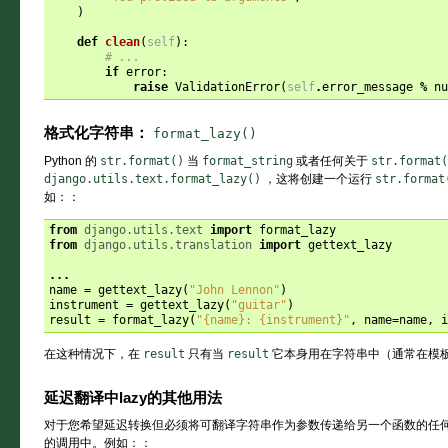
)
def
clean
(
self
):
# ...
if
error
:
raise
ValidationError
(
self
.
error_message
%
nu
格式化字符串：
format_lazy()
Python 的
str.format()
当
format_string
或者任何关于
str.format(
django.utils.text.format_lazy()
，这将创建一个运行
str.format
如：：
from
django.utils.text
import
format_lazy
from
django.utils.translation
import
gettext_lazy
...
name
=
gettext_lazy
(
"John Lennon"
)
instrument
=
gettext_lazy
(
"guitar"
)
result
=
format_lazy
(
"
{name}
: 
{instrument}
"
,
name
=
name
,
i
在这种情况下，在
result
只有当
result
它本身用在字符串中（通常在模
延迟翻译中lazy的其他用法
对于您希望延迟转换但必须将可翻译字符串作为参数传递给另一个函数的任
的调用中。例如：：