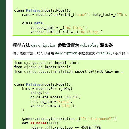
class
MyThing
(
models
.
Model
):
name
=
models
.
CharField
(
_
(
"name"
),
help_text
=
_
(
"This 
class
Meta
:
verbose_name
=
_
(
"my thing"
)
verbose_name_plural
=
_
(
"my things"
)
模型方法
参数设置为
装饰器
description
@display
对于模型方法，您可以使用
description
参数设置为
display()
装饰师：
from
django.contrib
import
admin
from
django.db
import
models
from
django.utils.translation
import
gettext_lazy
as
_
class
MyThing
(
models
.
Model
):
kind
=
models
.
ForeignKey
(
ThingKind
,
on_delete
=
models
.
CASCADE
,
related_name
=
"kinds"
,
verbose_name
=
_
(
"kind"
),
)
@admin
.
display
(
description
=
_
(
"Is it a mouse?"
))
def
is_mouse
(
self
):
return
self
.
kind
.
type
==
MOUSE_TYPE