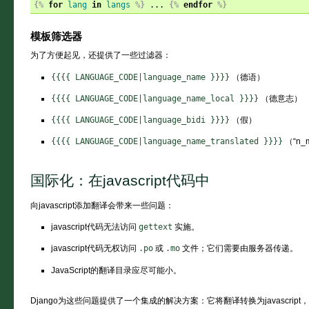
{%
for
lang
in
langs
%}
 ... 
{%
endfor
%}
模板筛选器
为了方便起见，还提供了一些过滤器：
{{{{
LANGUAGE_CODE|language_name
}}}}
（德语）
{{{{
LANGUAGE_CODE|language_name_local
}}}}
（德意志）
{{{{
LANGUAGE_CODE|language_bidi
}}}}
（假）
{{{{
LANGUAGE_CODE|language_name_translated
}}}}
（“n
国际化：在javascript代码中
向javascript添加翻译会带来一些问题：
javascript代码无法访问
gettext
实施。
javascript代码无权访问
.po
或
.mo
文件；它们需要由服务器传递。
JavaScript的翻译目录应尽可能小。
Django为这些问题提供了一个集成的解决方案：它将翻译转换为javascrip