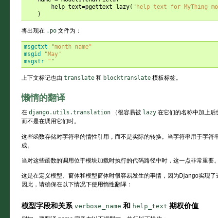
help_text
=
pgettext_lazy
(
"help text for MyThing mo
)
将出现在
.po
文件为：
msgctxt
"month name"
msgid
"May"
msgstr
""
上下文标记也由
translate
和
blocktranslate
模板标签。
懒惰的翻译
在
django.utils.translation
（很容易被
lazy
在它们的名称中加上后
而不是在调用它们时。
这些函数存储对字符串的惰性引用，而不是实际的转换。当字符串用于字符
成。
当对这些函数的调用位于模块加载时执行的代码路径中时，这一点非常重要
这是在定义模型、窗体和模型窗体时很容易发生的事情，因为Django实现
因此，请确保在以下情况下使用惰性翻译：
模型字段和关系
和
期权价值
verbose_name
help_text