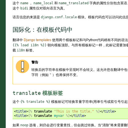
这个
name
，
name_local
和
name_translated
字典的属性分别包含英语
这个
bidi
属性仅对双向语言为真。
语言信息的来源是
django.conf.locale
模块。模板代码也可以访问此信
国际化：在模板代码中
翻译中
Django templates
使用两个模板标记和与Python代码稍有不同的语
{{%
load
i18n
%}}
朝向模板顶部。与所有模板标记一样，此标记需要加
载
i18n
标签。
警告
转换后的字符串在模板中呈现时不会转义。这允许您在翻译中包
字符（例如
"
）也将保持不变。
translate
模板标签
这个
{%
translate
%}
模板标记可转换常量字符串(用单引号或双引号引起
<
title
>
{%
translate
"This is the title."
%}
</
title
>
<
title
>
{%
translate
myvar
%}
</
title
>
如果
noop
选项，则仍会进行变量查找，但会跳过转换。当“清除”将来需要