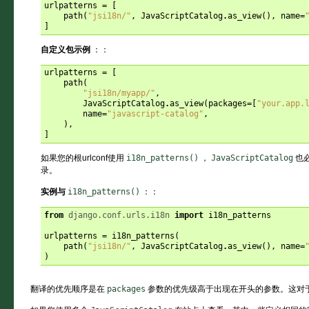
urlpatterns
=
[
path
(
"jsi18n/"
,
JavaScriptCatalog
.
as_view
(),
name
=
]
自定义包示例
：：
urlpatterns
=
[
path
(
"jsi18n/myapp/"
,
JavaScriptCatalog
.
as_view
(
packages
=
[
"your.app.
name
=
"javascript-catalog"
,
),
]
如果您的根urlconf使用
i18n_patterns()
，
JavaScriptCatalog
也
录。
实例与
i18n_patterns()
：：
from
django.conf.urls.i18n
import
i18n_patterns
urlpatterns
=
i18n_patterns
(
path
(
"jsi18n/"
,
JavaScriptCatalog
.
as_view
(),
name
=
)
翻译的优先顺序是在
packages
参数的优先级高于出现在开头的参数。这对