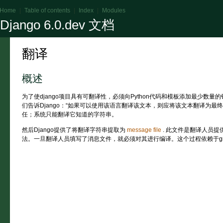
Home
|
Table of contents
|
Index
|
Modules
Django 6.0.dev 文档
翻译
概述
为了使django项目具有可翻译性，必须向Python代码和模板添加最少数
们告诉Django：“如果可以使用该语言翻译该文本，则应将该文本翻译为最
任；系统只能翻译它知道的字符串。
然后Django提供了将翻译字符串提取为
message file
. 此文件是翻译人员
法。一旦翻译人员填写了消息文件，就必须对其进行编译。这个过程依赖于gnu g