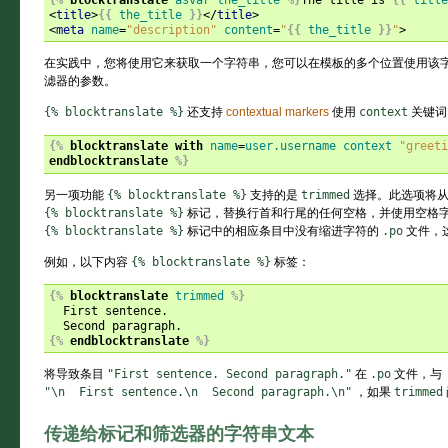
<
title
>
{{
the_title
}}
</
title
>
<
meta
name
=
"description"
content
=
"
{{
the_title
}}
"
>
在实践中，您将使用它来获取一个字符串，您可以在模板的多个位置使用该
滤器的参数。
{%
blocktranslate
%}
还支持
contextual markers
使用
context
关键词
{%
blocktranslate
with
name
=
user.username
context
"greeti
endblocktranslate
%}
另一项功能
{%
blocktranslate
%}
支持的是
trimmed
选择。此选项将从
{%
blocktranslate
%}
标记，替换行首和行尾的任何空格，并使用空格
{%
blocktranslate
%}
标记中的相应条目中没有缩进字符的
.po
文件，
例如，以下内容
{%
blocktranslate
%}
标签：
{%
blocktranslate
trimmed
%}
  First sentence.

{%
endblocktranslate
%}
将导致条目
"First
sentence.
Second
paragraph."
在
.po
文件，与
"\n
First
sentence.\n
Second
paragraph.\n"
，如果
trimmed
传递给标记和筛选器的字符串文本