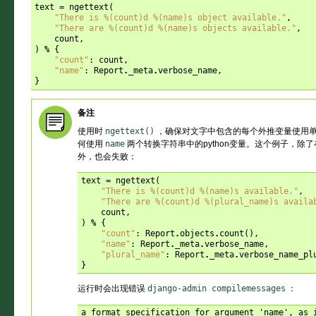
text
=
ngettext
(
"There is 
%(count)d
%(name)s
 object available."
,
"There are 
%(count)d
%(name)s
 objects available."
,
count
,
)
%
{
"count"
:
count
,
"name"
:
Report
.
_meta
.
verbose_name
,
}
备注
使用时
ngettext()
，确保对文字中包含的每个外推变量使用
何使用
name
两个转换字符串中的python变量。这个例子，除
外，也会失败：
text
=
ngettext
(
"There is 
%(count)d
%(name)s
 available."
,
"There are 
%(count)d
%(plural_name)s
 availa
count
,
)
%
{
"count"
:
Report
.
objects
.
count
(),
"name"
:
Report
.
_meta
.
verbose_name
,
"plural_name"
:
Report
.
_meta
.
verbose_name_pl
}
运行时会出现错误
django-admin
compilemessages
：
a format specification for argument 'name', as i