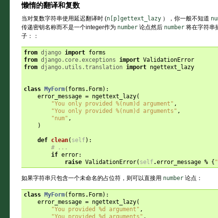
懒惰的翻译和复数
当对复数字符串使用延迟翻译时 (
n[p]gettext_lazy
），你一般不知道
nu
传递密钥名称而不是一个integer作为
number
论点然后
number
将在字符串
子：：
from
django
import
forms
from
django.core.exceptions
import
ValidationError
from
django.utils.translation
import
ngettext_lazy
class
MyForm
(
forms
.
Form
):
error_message
=
ngettext_lazy
(
"You only provided 
%(num)d
 argument"
,
"You only provided 
%(num)d
 arguments"
,
"num"
,
)
def
clean
(
self
):
# ...
if
error
:
raise
ValidationError
(
self
.
error_message
%
{
"
如果字符串只包含一个未命名的占位符，则可以直接用
number
论点：
class
MyForm
(
forms
.
Form
):
error_message
=
ngettext_lazy
(
"You provided 
%d
 argument"
,
"You provided 
%d
 arguments"
,