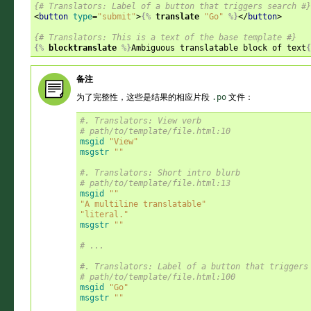
{# Translators: Label of a button that triggers search #}
<
button
type
=
"submit"
>
{%
translate
"Go"
%}
</
button
>
{# Translators: This is a text of the base template #}
{%
blocktranslate
%}
Ambiguous translatable block of text
{
备注
为了完整性，这些是结果的相应片段
.po
文件：
#. Translators: View verb
# path/to/template/file.html:10
msgid
"View"
msgstr
""
#. Translators: Short intro blurb
# path/to/template/file.html:13
msgid
""
"A multiline translatable"
"literal."
msgstr
""
# ...
#. Translators: Label of a button that triggers
# path/to/template/file.html:100
msgid
"Go"
msgstr
""