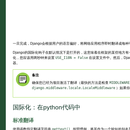
一旦完成，Django会根据用户的语言偏好，将网络应用程序即时翻译成每
Django的国际化钩子在默认情况下是打开的，这意味着在框架的某些地方有
化，您应该用两秒钟来设置
USE_I18N
=
False
在设置文件中。然后，Dja
器。
备注
确保您已经为项目激活了翻译（最快的方法是检查
MIDDLEWARE
django.middleware.locale.LocaleMiddleware
）如果你
国际化：在python代码中
标准翻译
使用函数指定翻译字符串
gettext()
. 按照惯例，将其作为一个较短的别名