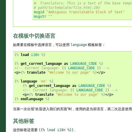
#. Translators: This is a text of the base temp
# path/to/template/file.html:103
msgid
"Ambiguous translatable block of text"
msgstr
""
在模板中切换语言
如果要在模板中选择语言，可以使用
language
模板标签：
{%
load
i18n
%}
{%
get_current_language
as
LANGUAGE_CODE
%}
<!-- Current language: 
{{
LANGUAGE_CODE
}}
 -->
<
p
>
{%
translate
"Welcome to our page"
%}
</
p
>
{%
language
'en'
%}
{%
get_current_language
as
LANGUAGE_CODE
%}
<!-- Current language: 
{{
LANGUAGE_CODE
}}
 -->
<
p
>
{%
translate
"Welcome to our page"
%}
</
p
>
{%
endlanguage
%}
当第一次出现“欢迎进入我们的页面”时，使用的是当前语言，第二次总是使
其他标签
这些标签还需要
{{%
load
i18n
%}}
.