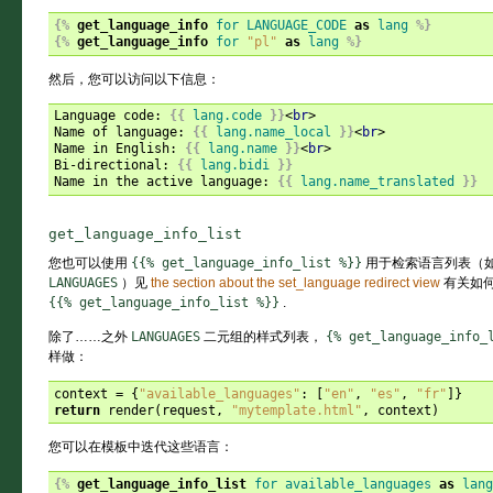
{%
get_language_info
for
LANGUAGE_CODE
as
lang
%}
{%
get_language_info
for
"pl"
as
lang
%}
然后，您可以访问以下信息：
Language code: 
{{
lang.code
}}
<
br
>
Name of language: 
{{
lang.name_local
}}
<
br
>
Name in English: 
{{
lang.name
}}
<
br
>
Bi-directional: 
{{
lang.bidi
}}
Name in the active language: 
{{
lang.name_translated
}}
get_language_info_list
您也可以使用
{{%
get_language_info_list
%}}
用于检索语言列表（
LANGUAGES
）见
the section about the set_language redirect view
有关如
{{%
get_language_info_list
%}}
.
除了……之外
LANGUAGES
二元组的样式列表，
{%
get_language_info_
样做：
context
=
{
"available_languages"
:
[
"en"
,
"es"
,
"fr"
]}
return
render
(
request
,
"mytemplate.html"
,
context
)
您可以在模板中迭代这些语言：
{%
get_language_info_list
for
available_languages
as
lang