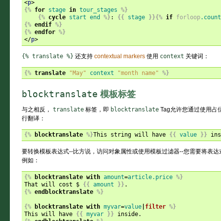
<
p
>
{%
for
stage
in
tour_stages
%}
{%
cycle
start
end
%}
: 
{{
stage
}}{%
if
forloop
.count
{%
endif
%}
{%
endfor
%}
</
p
>
{%
translate
%}
还支持
contextual markers
使用
context
关键词：
{%
translate
"May"
context
"month name"
%}
blocktranslate
模板标签
与之相反，
translate
标签，即
blocktranslate
Tag允许您通过使用
行翻译：
{%
blocktranslate
%}
This string will have 
{{
value
}}
 ins
要转换模板表达式--比方说，访问对象属性或使用模板过滤器--您需要将表
例如：
{%
blocktranslate
with
amount
=
article.price
%}
That will cost $ 
{{
amount
}}
{%
endblocktranslate
%}
{%
blocktranslate
with
myvar
=
value
|
filter
%}
This will have 
{{
myvar
}}