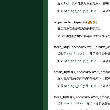
返回A
str
表示任意对象的对象
s
. 使用
如果
strings_only
是
True
，不要转
is_protected_type
(
obj
)
[源代码]
确定对象实例是否为受保护类型。
受保护类型的对象在传递给时按原样保
force_str
(
s
,
encoding
=
'utf-8'
,
strings_on
类似于
smart_str()
，除了懒惰实例被
如果
strings_only
是
True
，不要转
smart_bytes
(
s
,
encoding
=
'utf-8'
,
string
返回任意对象的字节字符串版本
s
，按
如果
strings_only
是
True
，不要转
force_bytes
(
s
,
encoding
=
'utf-8'
,
strings
类似
smart_bytes
，除了惰性实例解析