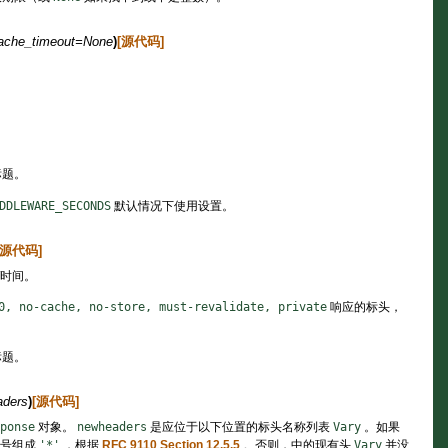
ache_timeout
=
None
)
[源代码]
标题。
DDLEWARE_SECONDS
默认情况下使用设置。
[源代码]
/时间。
0,
no-cache,
no-store,
must-revalidate,
private
响应的标头，
标题。
ders
)
[源代码]
ponse
对象。
newheaders
是应位于以下位置的标头名称列表
Vary
。如果
星号组成
'*'
，根据
RFC 9110 Section 12.5.5
。否则，中的现有头
Vary
并没