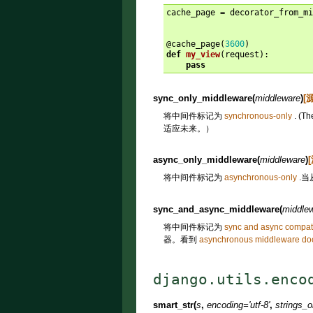
cache_page
=
decorator_from_m
@cache_page
(
3600
)
def
my_view
(
request
):
pass
sync_only_middleware
(
middleware
)
[
将中间件标记为
synchronous-only
. (
适应未来。）
async_only_middleware
(
middleware
)
将中间件标记为
asynchronous-only
.当
sync_and_async_middleware
(
middle
将中间件标记为
sync and async compat
器。看到
asynchronous middleware do
django.utils.enco
smart_str
(
s
,
encoding
=
'utf-8'
,
strings_o