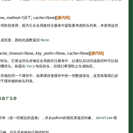
ne
,
method
=
'GET'
,
cache
=
None
)
[源代码]
请求阶段使用，因为它从全局路径注册表中提取要考虑的头列表，并使用这些
重新生成页面，因此此函数返回
None
.
ache_timeout
=
None
,
key_prefix
=
None
,
cache
=
None
)
[源代码]
哪些头。它将这些头存储在全局路径注册表中，以便以后访问该路径时可以知
虑哪些头。标题在
Vary
响应的头，但我们希望防止生成响应。
身存储在同一个缓存中。如果缓存使缓存中的一些数据老化，这意味着我们必
用于缓存键的标头列表。
parse
的字符串（或一些相近的选项），并从python的相应类返回对象。
datetime
模
正确，但不是有效的日期或时间。