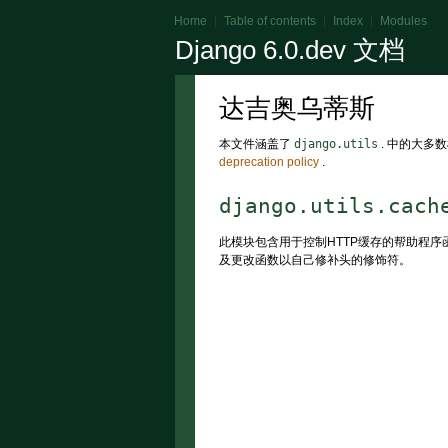
Home
|
Table of contents
|
Index
|
Modules
Django 6.0.dev 文档
达吉奥乌蒂斯
本文件涵盖了
django.utils
. 中的大多
deprecation policy
.
django.utils.cach
此模块包含用于控制HTTP缓存的帮助程
及更改函数以自己修补头的修饰符。