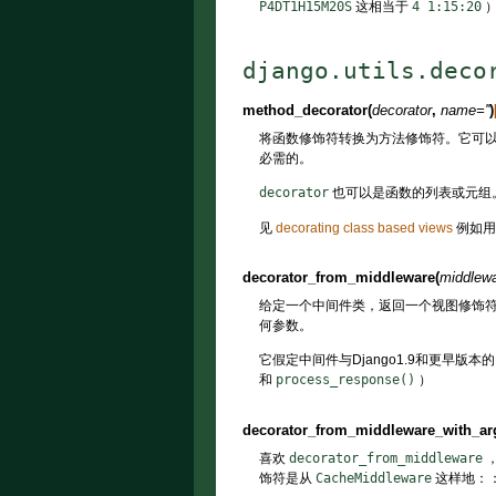
P4DT1H15M20S
这相当于
4
1:15:20
）
django.utils.deco
method_decorator
(
decorator
,
name
=
''
)
将函数修饰符转换为方法修饰符。它可
必需的。
decorator
也可以是函数的列表或元组
见
decorating class based views
例如用
decorator_from_middleware
(
middlewa
给定一个中间件类，返回一个视图修饰
何参数。
它假定中间件与Django1.9和更早版
和
process_response()
）
decorator_from_middleware_with_ar
喜欢
decorator_from_middleware
，
饰符是从
CacheMiddleware
这样地：