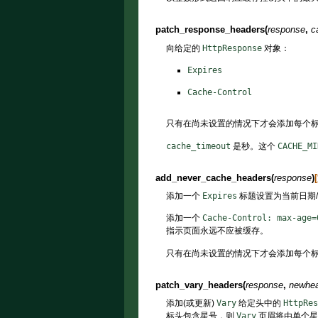
patch_response_headers
(
response
,
c
向给定的
HttpResponse
对象：
Expires
Cache-Control
只有在尚未设置的情况下才会添加每个
cache_timeout
是秒。这个
CACHE_MI
add_never_cache_headers
(
response
)
添加一个
Expires
标题设置为当前日期
添加一个
Cache-Control:
max-age=
指示页面永远不应被缓存。
只有在尚未设置的情况下才会添加每个
patch_vary_headers
(
response
,
newhea
添加(或更新)
Vary
给定头中的
HttpRes
标头包含星号，则
Vary
页眉将由单个