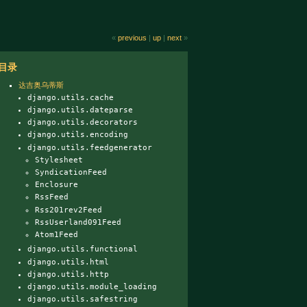
«
previous
|
up
|
next
»
目录
达吉奥乌蒂斯
django.utils.cache
django.utils.dateparse
django.utils.decorators
django.utils.encoding
django.utils.feedgenerator
Stylesheet
SyndicationFeed
Enclosure
RssFeed
Rss201rev2Feed
RssUserland091Feed
Atom1Feed
django.utils.functional
django.utils.html
django.utils.http
django.utils.module_loading
django.utils.safestring