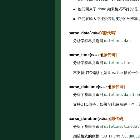
他们回来了
None
如果格式不好的话
它们在输入中接受高达皮秒的分辨率，
parse_date
(
value
)
[源代码]
分析字符串并返回
datetime.date
.
parse_time
(
value
)
[源代码]
分析字符串并返回
datetime.time
.
不支持UTC偏移；如果
value
描述一个
parse_datetime
(
value
)
[源代码]
分析字符串并返回
datetime.datetim
支持UTC偏移；如果
value
描述一个，
parse_duration
(
value
)
[源代码]
分析字符串并返回
datetime.timedel
期望格式的数据
"DD
HH:MM:SS.uuuuu