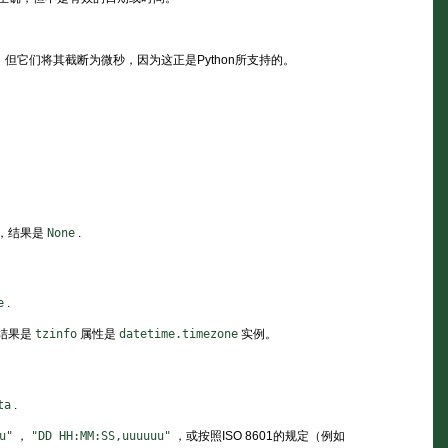
。
但它们将其截断为微秒，因为这正是Python所支持的。
，结果是
None
.
e
.
结果是
tzinfo
属性是
datetime.timezone
实例。
ta
.
u"
，
"DD
HH:MM:SS,uuuuuu"
，或按照ISO 8601的规定（例如