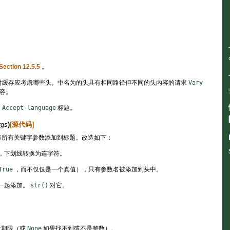
ection 12.5.5
。
键时缓存应考虑哪些头。中名为的头具有相同路径但不同的头内容的请求
Vary
容。
过
Accept-language
标题。
rgs
)
[源代码]
所有关键字参数添加到标题。改造如下：
，下划线转换为连字符。
True
，而不仅仅是一个真值），只有参数名被添加到头中。
一起添加。
str()
对它。
大期限（或
None
如果找不到或不是整数）。