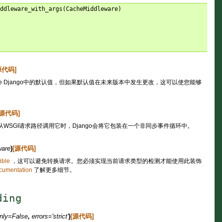
iddleware_with_args
(
CacheMiddleware
)
源代码]
The Django中的默认值，但如果默认值在未来版本中发生更改，这可以使您能够
[源代码]
从WSGI请求路径调用它时，Django会将它包装在一个非同步事件循环中。
ware
)
[源代码]
ible
，这可以避免转换请求。您必须实现当前请求类型的检测才能使用此装饰
cumentation
了解更多细节。
ding
nly
=
False
,
errors
=
'strict'
)
[源代码]