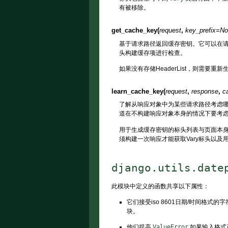
有被移除。
get_cache_key
(
request
,
key_prefix
=
No
基于请求路径返回缓存密钥。它可以在
头构建缓存项进行检查。
如果没有存储HeaderList，则需要
learn_cache_key
(
request
,
response
,
c
了解从响应对象中为某些请求路径考虑
道在不构建响应对象本身的情况下要考
用于生成缓存密钥的标头列表与页面本
须构建一次响应才能获取Vary标头以及
django.utils.date
此模块中定义的函数共享以下属性：
它们接受iso 8601日期/时间格式
块。
他们提高
ValueError
如果输入格式