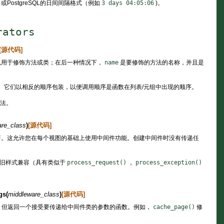
或PostgreSQL的日间间隔格式（例如
3
days
04:05:06
)。
rators
[源代码]
以用于修饰方法或类；在后一种情况下，
name
是要修饰的方法的名称，并且是
。它们以相反的顺序包装，以便调用顺序是函数在列表/元组中出现的顺序。
法。
re_class
)
[源代码]
符。这允许您在每个视图的基础上使用中间件功能。创建中间件时没有传递任
本的旧样式兼容（具有类似于
process_request()
，
process_exception()
gs
(
middleware_class
)
[源代码]
但返回一个接受要传递给中间件类的参数的函数。例如，
cache_page()
修
：