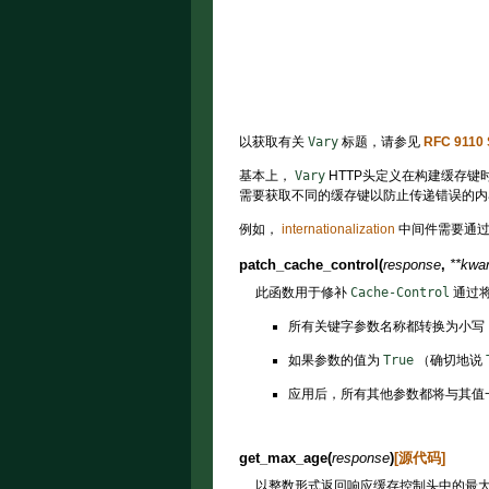
以获取有关
Vary
标题，请参见
RFC 9110 S
基本上，
Vary
HTTP头定义在构建缓存
需要获取不同的缓存键以防止传递错误的内
例如，
internationalization
中间件需要通
patch_cache_control
(
response
,
**
kwa
此函数用于修补
Cache-Control
通过将
所有关键字参数名称都转换为小写
如果参数的值为
True
（确切地说
应用后，所有其他参数都将与其值
get_max_age
(
response
)
[源代码]
以整数形式返回响应缓存控制头中的最