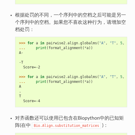
根据处罚的不同，一个序列中的空档之后可能是另一
个序列中的空档。如果您不喜欢这种行为，请增加空
档处罚：
>>> 
for
a
in
pairwise2
.
align
.
globalms
(
"A"
,
"T"
,
5
,
-
4
,
... 
print
(
format_alignment
(
*
a
))
A-
-T
  Score=-2
>>> 
for
a
in
pairwise2
.
align
.
globalms
(
"A"
,
"T"
,
5
,
-
4
,
... 
print
(
format_alignment
(
*
a
))
A
.
T
  Score=-4
对齐函数还可以使用已包含在Biopython中的已知矩
阵(在中
)：
Bio.Align.substitution_matrices