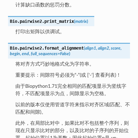
计算缺口函数的惩罚分数。
Bio.pairwise2.
print_matrix
(
matrix
)
打印出矩阵以供调试。
Bio.pairwise2.
format_alignment
(
align1
,
align2
,
score
,
begin
,
end
,
full_sequences
=
False
)
将对齐方式巧妙地格式化为字符串。
重要提示：间隙符号必须为“-”(或 ['-'] 查看列表)！
由于Biopython1.71完全相同的匹配项显示为竖线字
符，不匹配项显示为点，间隙显示为空格。
以前的版本仅使用管道字符来指示对齐区域(匹配、不
匹配和间隙)。
此外，在局部比对中，如果比对不包括整个序列，则
现在只显示比对的部分，以及比对的子序列的开始位
置。起始位置以1为基数；因此起始位置n是
un-