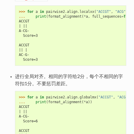
>>> 
for
a
in
pairwise2
.
align
.
localxx
(
"ACCGT"
,
"ACG"
):
... 
print
(
format_alignment
(
*
a
,
full_sequences
=
True
)
ACCGT
| || 
A-CG-
  Score=3
ACCGT
|| | 
AC-G-
  Score=3
进行全局对齐。相同的字符给2分，每个不相同的字
符扣1分。不要惩罚差距。
>>> 
for
a
in
pairwise2
.
align
.
globalmx
(
"ACCGT"
,
"ACG"
,
2
... 
print
(
format_alignment
(
*
a
))
ACCGT
| || 
A-CG-
  Score=6
ACCGT