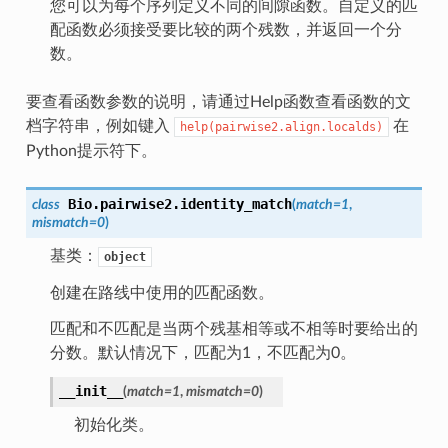
您可以为每个序列定义不同的间隙函数。自定义的匹
配函数必须接受要比较的两个残数，并返回一个分
数。
要查看函数参数的说明，请通过Help函数查看函数的文
档字符串，例如键入
在
help(pairwise2.align.localds)
Python提示符下。
Bio.pairwise2.
identity_match
class
(
match
=
1
,
mismatch
=
0
)
基类：
object
创建在路线中使用的匹配函数。
匹配和不匹配是当两个残基相等或不相等时要给出的
分数。默认情况下，匹配为1，不匹配为0。
__init__
(
match
=
1
,
mismatch
=
0
)
初始化类。