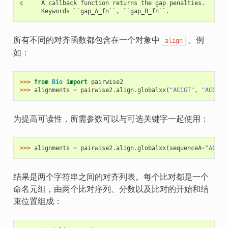
c     A callback function returns the gap penalties.

所有不同的对齐函数都包含在一个对象中
。例
align
如：
>>> 
from
Bio
import
pairwise2
>>> 
alignments
=
pairwise2
.
align
.
globalxx
(
"ACCGT"
,
"ACG"
)
为提高可读性，所需参数可以与可选关键字一起使用：
>>> 
alignments
=
pairwise2
.
align
.
globalxx
(
sequenceA
=
"ACCGT
结果是两个字符串之间的对齐列表。每个比对都是一个
命名元组，由两个比对序列、分数以及比对的开始和结
束位置组成：