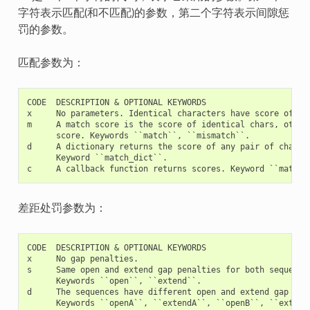
字符表示匹配(和不匹配)的参数，第二个字符表示间隙惩
罚的参数。
匹配参数为：
CODE  DESCRIPTION & OPTIONAL KEYWORDS

x     No parameters. Identical characters have score of 1, 
m     A match score is the score of identical chars, otherw
      score. Keywords ``match``, ``mismatch``.

d     A dictionary returns the score of any pair of charact
      Keyword ``match_dict``.

差距处罚参数为：
CODE  DESCRIPTION & OPTIONAL KEYWORDS

x     No gap penalties.

s     Same open and extend gap penalties for both sequences
      Keywords ``open``, ``extend``.

d     The sequences have different open and extend gap pena
      Keywords ``openA``, ``extendA``, ``openB``, ``extendB