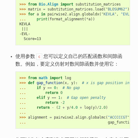
>>> 
from
Bio.Align
import
substitution_matrices
>>> 
matrix
=
substitution_matrices
.
load
(
"BLOSUM62"
)
>>> 
for
a
in
pairwise2
.
align
.
globaldx
(
"KEVLA"
,
"EVL"
,
m
... 
print
(
format_alignment
(
*
a
))
KEVLA
 ||| 
-EVL-
  Score=13
使用参数
您可以定义自己的匹配函数和间隙函
c
数。例如，要定义仿射对数间隙函数并使用它：
>>> 
from
math
import
log
>>> 
def
gap_function
(
x
,
y
):
# x is gap position in seq
... 
if
y
==
0
:
# No gap
... 
return
0
... 
elif
y
==
1
:
# Gap open penalty
... 
return
-
2
... 
return
-
(
2
+
y
/
4.0
+
log
(
y
)
/
2.0
)
...
>>> 
alignment
=
pairwise2
.
align
.
globalmc
(
"ACCCCCGT"
,
"A
... 
gap_function
,