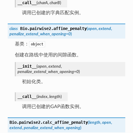
__call__
(
charA
,
charB
)
调用已创建的字典匹配实例。
Bio.pairwise2.
affine_penalty
class
(
open
,
extend
,
penalize_extend_when_opening
=
0
)
基类：
object
创建在路线中使用的间隙函数。
__init__
(
open
,
extend
,
penalize_extend_when_opening
=
0
)
初始化类。
__call__
(
index
,
length
)
调用已创建的GAP函数实例。
Bio.pairwise2.
calc_affine_penalty
(
length
,
open
,
extend
,
penalize_extend_when_opening
)