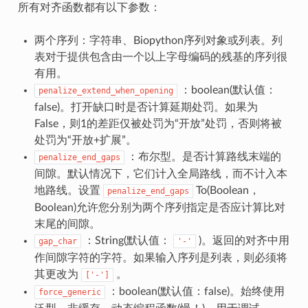
所有对齐函数都有以下参数：
两个序列：字符串、Biopython序列对象或列表。列
表对于提供包含由一个以上字母编码的残基的序列很
有用。
：boolean(默认值：
penalize_extend_when_opening
false)。打开缺口时是否计算延期处罚。如果为
False，则1的差距仅被处罚为“开放”处罚，否则将被
处罚为“开放+扩展”。
：布尔型。是否计算路线末端的
penalize_end_gaps
间隙。默认情况下，它们计入全局路线，而不计入本
地路线。设置
To(Boolean，
penalize_end_gaps
Boolean)允许您分别为两个序列指定是否应计算比对
末尾的间隙。
：String(默认值：
)。返回的对齐中用
gap_char
'-'
作间隙字符的字符。如果输入序列是列表，则必须将
其更改为
。
['-']
：boolean(默认值：false)。始终使用
force_generic