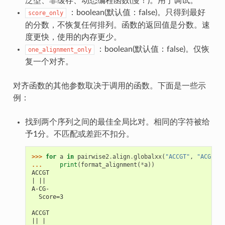
泛型、非缓存、动态编程函数(慢！)。用于调试。
：boolean(默认值：false)。只得到最好
score_only
的分数，不恢复任何排列。函数的返回值是分数。速
度更快，使用的内存更少。
：boolean(默认值：false)。仅恢
one_alignment_only
复一个对齐。
对齐函数的其他参数取决于调用的函数。下面是一些示
例：
找到两个序列之间的最佳全局比对。相同的字符被给
予1分。不匹配或差距不扣分。
>>> 
for
a
in
pairwise2
.
align
.
globalxx
(
"ACCGT"
,
"ACG"
):
... 
print
(
format_alignment
(
*
a
))
ACCGT
| || 
A-CG-
  Score=3
ACCGT
|| | 