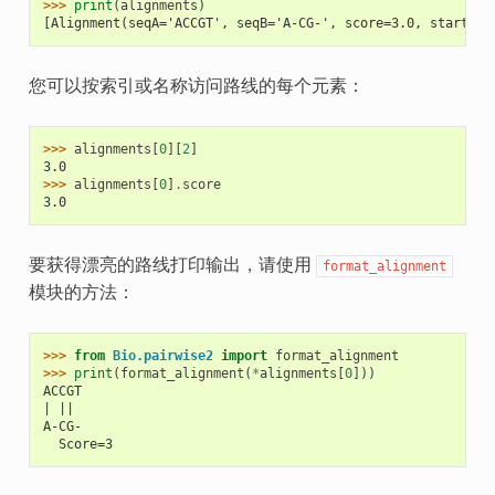
>>> 
print
(
alignments
)
[Alignment(seqA='ACCGT', seqB='A-CG-', score=3.0, start=0,
您可以按索引或名称访问路线的每个元素：
>>> 
alignments
[
0
][
2
]
3.0
>>> 
alignments
[
0
]
.
score
3.0
要获得漂亮的路线打印输出，请使用
format_alignment
模块的方法：
>>> 
from
Bio.pairwise2
import
format_alignment
>>> 
print
(
format_alignment
(
*
alignments
[
0
]))
ACCGT
| || 
A-CG-
  Score=3