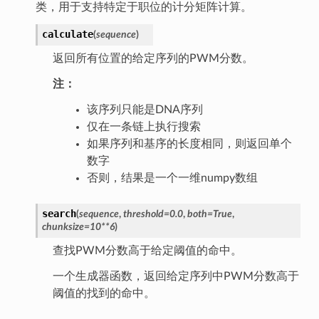
类，用于支持特定于职位的计分矩阵计算。
calculate
(
sequence
)
返回所有位置的给定序列的PWM分数。
注：
该序列只能是DNA序列
仅在一条链上执行搜索
如果序列和基序的长度相同，则返回单个
数字
否则，结果是一个一维numpy数组
search
(
sequence
,
threshold
=
0.0
,
both
=
True
,
chunksize
=
10**6
)
查找PWM分数高于给定阈值的命中。
一个生成器函数，返回给定序列中PWM分数高于
阈值的找到的命中。