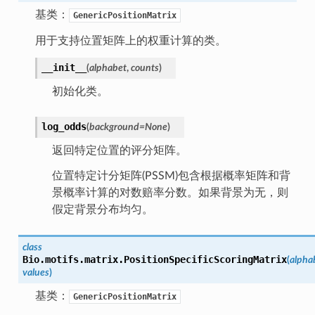
基类：
GenericPositionMatrix
用于支持位置矩阵上的权重计算的类。
__init__
(
alphabet
,
counts
)
初始化类。
log_odds
(
background
=
None
)
返回特定位置的评分矩阵。
位置特定计分矩阵(PSSM)包含根据概率矩阵和背
景概率计算的对数赔率分数。如果背景为无，则
假定背景分布均匀。
class
Bio.motifs.matrix.
PositionSpecificScoringMatrix
(
alpha
values
)
基类：
GenericPositionMatrix