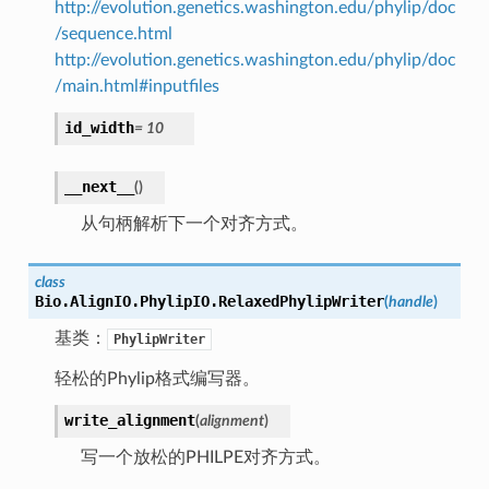
http://evolution.genetics.washington.edu/phylip/doc
/sequence.html
http://evolution.genetics.washington.edu/phylip/doc
/main.html#inputfiles
id_width
=
10
__next__
(
)
从句柄解析下一个对齐方式。
class
Bio.AlignIO.PhylipIO.
RelaxedPhylipWriter
(
handle
)
基类：
PhylipWriter
轻松的Phylip格式编写器。
write_alignment
(
alignment
)
写一个放松的PHILPE对齐方式。