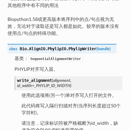
其他程序中有不同的用法
Biopython1.58或更高版本将序列中的点/句点视为无
效，无论对于读取还是写入都是如此。较早的版本没有
使用点/句点的特殊功能。
Bio.AlignIO.PhylipIO.
PhylipWriter
class
(
handle
)
基类：
SequentialAlignmentWriter
PHYLIP对齐写入器。
write_alignment
(
alignment
,
id_width
=
_PHYLIP_ID_WIDTH
)
使用此选项将(另一个)单对齐写入打开的文件。
此代码将写入隔行扫描对齐(当序列长度超过50个
字符时)。
请注意，记录标识符被严格截断为id_width，缺