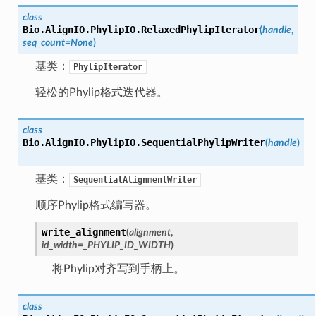
class
Bio.AlignIO.PhylipIO.
RelaxedPhylipIterator
(
handle
,
seq_count
=
None
)
基类：
PhylipIterator
轻松的Phylip格式迭代器。
class
Bio.AlignIO.PhylipIO.
SequentialPhylipWriter
(
handle
)
基类：
SequentialAlignmentWriter
顺序Phylip格式编写器。
write_alignment
(
alignment
,
id_width
=
_PHYLIP_ID_WIDTH
)
将Phylip对齐写到手柄上。
class