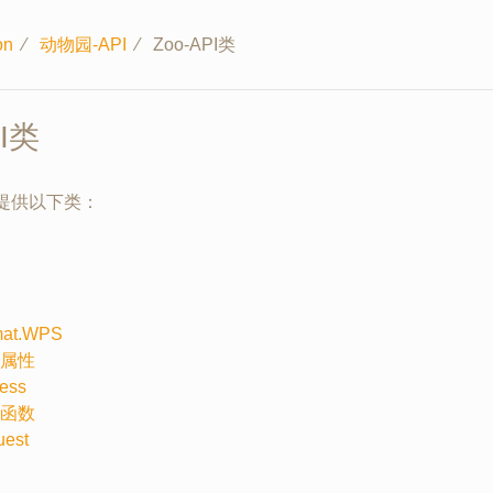
on
∕
动物园-API
∕
Zoo-API类
PI类
中提供以下类：
mat.WPS
属性
ess
函数
est