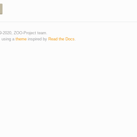
9-2020, ZOO-Project team.
x
using a
theme
inspired by
Read the Docs
.