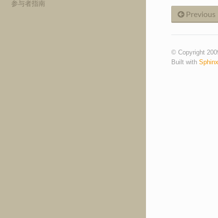
参与者指南
Previous
© Copyright 200
Built with
Sphin