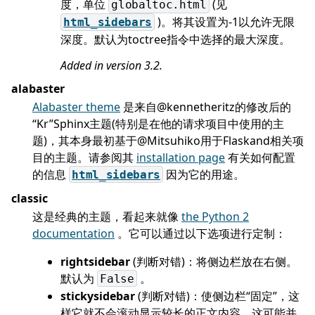
度，单位
(见
globaltoc.html
)。将其设置为-1以允许无限
html_sidebars
深度。默认为toctree指令中选择的最大深度。
Added in version 3.2.
alabaster
Alabaster theme
是来自@kennetheritz的修改后的
“Kr”Sphinx主题(特别是在他的请求项目中使用的主
题)，其本身最初基于@Mitsuhiko用于Flaskand相关项
目的主题。请参阅其
installation page
有关如何配置
的信息
因为它的用途。
html_sidebars
classic
这是经典的主题，看起来就像
the Python 2
documentation
。它可以通过以下选项进行定制：
rightsidebar
(判断对错)：将侧边栏放在右侧。
默认为
。
False
stickysidebar
(判断对错)：使侧边栏“固定”，这
样它就不会滚动显示较长的正文内容。这可能并