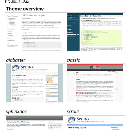
Theme overview
classic
alabaster
scrolls
sphinxdoc