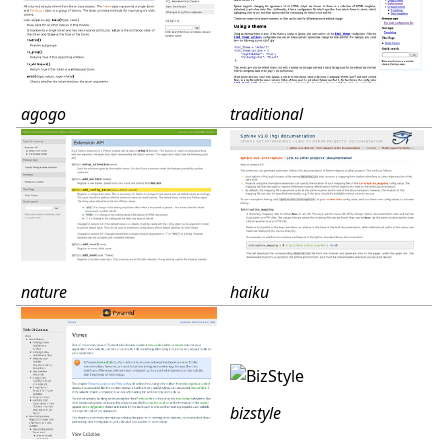
traditional
agogo
haiku
nature
bizstyle