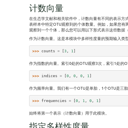
计数向量
在生态学文献和相关软件中，计数向量有不同的表示方
表样本中特定OTU观察到的个体数量。例如，如果您有两
观察到一个个体，那么您可以用以下形式表示这些数据
作为计数向量。这是本模块中多样性度量的预期输入类型。
>>> 
counts
=
[
3
,
1
]
作为指数的向量。索引0处的OTU观察3次，索引1处的O
>>> 
indices
=
[
0
,
0
,
0
,
1
]
作为频率向量。我们有一个OTU是单胎，1个OTU是三
>>> 
frequencies
=
[
0
,
1
,
0
,
1
]
始终将第一个表示（计数向量）用于此模块。
指定多样性度量