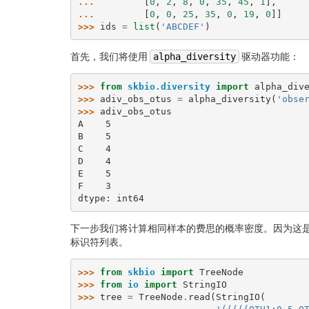
... 
[
0
,
2
,
8
,
0
,
35
,
45
,
1
],
... 
[
0
,
0
,
25
,
35
,
0
,
19
,
0
]]
>>> 
ids
=
list
(
'ABCDEF'
)
首先，我们将使用
alpha_diversity
驱动器功能：
>>> 
from
skbio.diversity
import
alpha_div
>>> 
adiv_obs_otus
=
alpha_diversity
(
'obse
>>> 
adiv_obs_otus
A    5
B    5
C    4
D    4
E    5
F    3
dtype: int64
下一步我们将计算相同样本的费思的概率密度。因为这是
标识符列表。
>>> 
from
skbio
import
TreeNode
>>> 
from
io
import
StringIO
>>> 
tree
=
TreeNode
.
read
(
StringIO
(