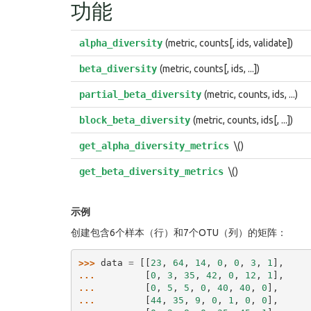
功能
alpha_diversity
(metric, counts[, ids, validate])
beta_diversity
(metric, counts[, ids, ...])
partial_beta_diversity
(metric, counts, ids, ...)
block_beta_diversity
(metric, counts, ids[, ...])
get_alpha_diversity_metrics
\()
get_beta_diversity_metrics
\()
示例
创建包含6个样本（行）和7个OTU（列）的矩阵：
>>> 
data
=
[[
23
,
64
,
14
,
0
,
0
,
3
,
1
],
... 
[
0
,
3
,
35
,
42
,
0
,
12
,
1
],
... 
[
0
,
5
,
5
,
0
,
40
,
40
,
0
],
... 
[
44
,
35
,
9
,
0
,
1
,
0
,
0
],