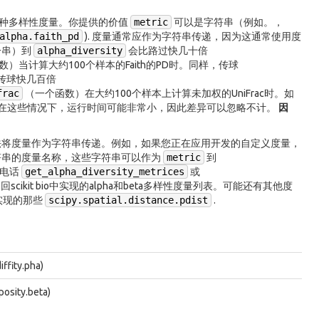
种多样性度量。你提供的价值
metric
可以是字符串（例如。，
alpha.faith_pd
). 度量通常应作为字符串传递，因为这通常使用度
一串）到
alpha_diversity
会比路过快几十倍
数）当计算大约100个样本的Faith的PD时。同样，传球
传球快几百倍
frac
（一个函数）在大约100个样本上计算未加权的UniFrac时。如
快，但在这些情况下，运行时间可能非常小，因此差异可以忽略不计。
因
么将无法将度量作为字符串传递。例如，如果您正在应用开发的自定义度量，
为字符串的度量名称，这些字符串可以作为
metric
到
打电话
get_alpha_diversity_metrices
或
cikit bio中实现的alpha和beta多样性度量列表。可能还有其他度
实现的那些
scipy.spatial.distance.pdist
.
ity.pha)
ity.beta)