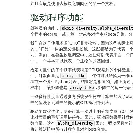
并且应该是使用该模块之前阅读的第一个文档。
驱动程序功能
驾驶员的功能，
skbio.diversity.alpha_diversit
个样本的α分集，或计算一对或多对样本的beta分集。
我们在这里使用术语“OTU”非常松散，因为这些实际
的，“样品”一词的定义也很松散。这些都是为了代表一
同。例如，在微生物组调查中，这些可以代表来自一个口腔
中，一个样本可以代表一个生物体的基因组。
给定向量中的每个频率代表特定OTU观察到的个体数量
中。计数向量是
array_like
：任何可以转换为一维nu
组或一个原生Python列表，结果将是相同的。如上所
样本），该矩阵也是
array_like
. 矩阵中的每一行
一些多样性度量通过参考系统发生树在计算中加入了ot
中的值映射到树中的提示的OTU标识符列表。
驱动函数被优化，使得计算一次以上的分集度量（即，对
比对度量的重复调用快得多。因此，驱动函数采用计数向
数向量。这个
alpha_diversity
因此，驱动函数将计
将计算矩阵中所有计数向量对的beta分集。