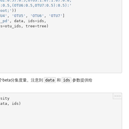
TU2:0.5):0.5,OTU3:1.0):1.0):0.0,'
5:0.5,(OTU6:0.5,OTU7:0.5):0.5):'
root;'
))
TU4'
,
'OTU5'
,
'OTU6'
,
'OTU7'
]
h_pd'
,
data
,
ids
=
ids
,
ds
=
otu_ids
,
tree
=
tree
)
beta分集度量。注意到
data
和
ids
参数提供给
>>>
rsity
data
,
ids
)