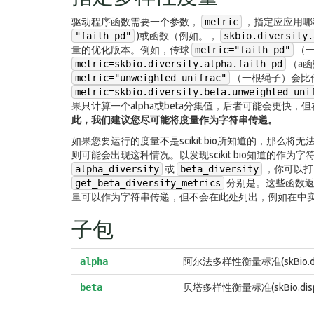
驱动程序函数需要一个参数，
metric
，指定应应用哪
"faith_pd"
)或函数（例如。，
skbio.diversity.
量的优化版本。例如，传球
metric="faith_pd"
（
metric=skbio.diversity.alpha.faith_pd
（a函
metric="unweighted_unifrac"
（一根绳子）会比
metric=skbio.diversity.beta.unweighted_uni
果只计算一个alpha或beta分集值，后者可能会更
此，我们建议您尽可能将度量作为字符串传递。
如果您要运行的度量不是scikit bio所知道的，那
则可能会出现这种情况。以发现scikit bio知道的作
alpha_diversity
或
beta_diversity
，你可以
get_beta_diversity_metrics
分别是。这些函数返回s
量可以作为字符串传递，但不会在此处列出，例如在中
子包
alpha
阿尔法多样性衡量标准(skBio.diff
beta
贝塔多样性衡量标准(skBio.dispos