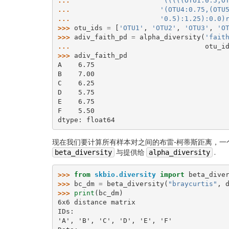
... 
'(((((OTU1:0.5,O
... 
'(OTU4:0.75,(OTU
... 
'0.5):1.25):0.0)
>>> 
otu_ids
=
[
'OTU1'
,
'OTU2'
,
'OTU3'
,
'O
>>> 
adiv_faith_pd
=
alpha_diversity
(
'fait
... 
otu_i
>>> 
adiv_faith_pd
A    6.75
B    7.00
C    6.25
D    5.75
E    6.75
F    5.50
dtype: float64
现在我们要计算所有样本对之间的布雷-柯蒂斯距离，一个
beta_diversity
与提供给
alpha_diversity
.
>>> 
from
skbio.diversity
import
beta_dive
>>> 
bc_dm
=
beta_diversity
(
"braycurtis"
,
>>> 
print
(
bc_dm
)
6x6 distance matrix
IDs:
'A', 'B', 'C', 'D', 'E', 'F'