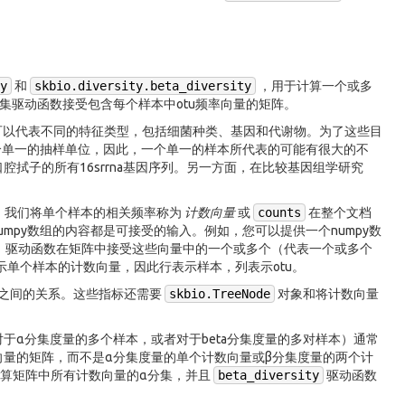
y
和
skbio.diversity.beta_diversity
，用于计算一个或多
分集驱动函数接受包含每个样本中otu频率向量的矩阵。
上可以代表不同的特征类型，包括细菌种类、基因和代谢物。为了这些目
个单一的抽样单位，因此，一个单一的样本所代表的可能有很大的不
拭子的所有16srrna基因序列。另一方面，在比较基因组学研究
。我们将单个样本的相关频率称为
计数向量
或
counts
在整个文档
mpy数组的内容都是可接受的输入。例如，您可以提供一个numpy数
述，驱动函数在矩阵中接受这些向量中的一个或多个（代表一个或多个
表示单个样本的计数向量，因此行表示样本，列表示otu。
u之间的关系。这些指标还需要
skbio.TreeNode
对象和将计数向量
于α分集度量的多个样本，或者对于beta分集度量的多对样本）通常
量的矩阵，而不是α分集度量的单个计数向量或β分集度量的两个计
算矩阵中所有计数向量的α分集，并且
beta_diversity
驱动函数