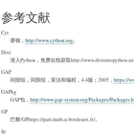
参考文献
Cyt
赛顿，
http://www.cython.org
。
Dive
潜入Python，免费在线获取http://www.diveintopython.ne
GAP
间隙组，间隙组，算法和编程，4.4版；2005，
https://
GAPkg
GAP包，
http://www.gap-system.org/Packages/Packages.h
GP
巴黎/GPhttps://pari.math.u-bordeaux.fr/。
Ip