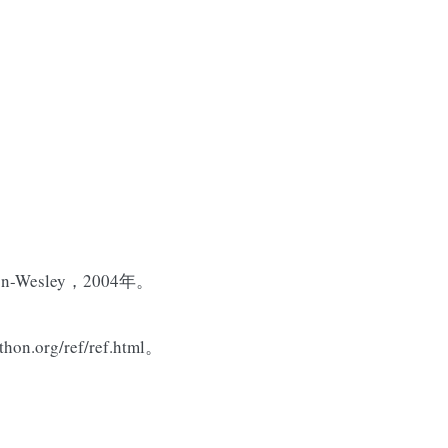
/。
on-Wesley，2004年。
on.org/ref/ref.html。