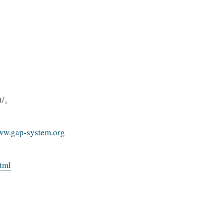
t/。
www.gap-system.org
tml