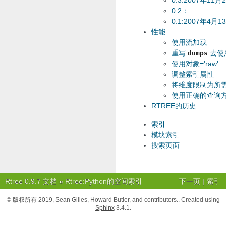
0.3:2007年11月
0.2：
0.1:2007年4月1
性能
使用流加载
重写
去使用
dumps
使用对象='raw'
调整索引属性
将维度限制为所
使用正确的查询
RTREE的历史
索引
模块索引
搜索页面
Rtree 0.9.7 文档
»
Rtree:Python的空间索引
下一页
|
索引
© 版权所有 2019, Sean Gilles, Howard Butler, and contributors.. Created using
Sphinx
3.4.1.