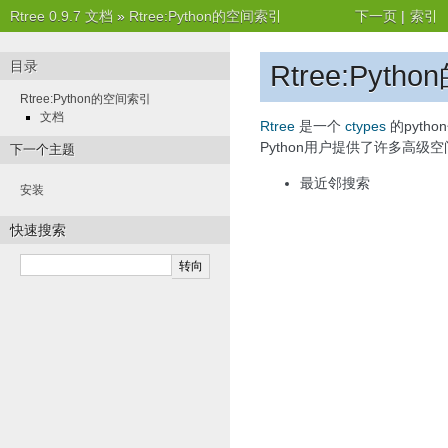
Rtree 0.9.7 文档
»
Rtree:Python的空间索引
下一页
|
索引
目录
Rtree:Pyt
Rtree:Python的空间索引
文档
Rtree
是一个
ctypes
的pytho
Python用户提供了许多高
下一个主题
最近邻搜索
安装
快速搜索