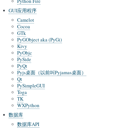
Python Fire
GUI应用程序
Camelot
Cocoa
GTk
PyGObject aka (PyGi)
Kivy
PyObjc
PySide
PyQt
Pyjs桌面（以前叫Pyjamas桌面）
Qt
PySimpleGUI
Toga
TK
WXPython
数据库
数据库API