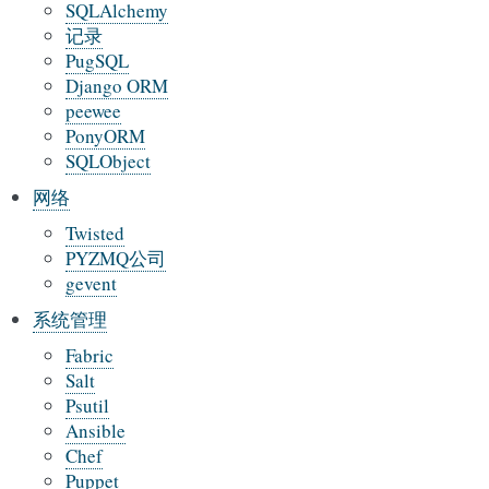
SQLAlchemy
记录
PugSQL
Django ORM
peewee
PonyORM
SQLObject
网络
Twisted
PYZMQ公司
gevent
系统管理
Fabric
Salt
Psutil
Ansible
Chef
Puppet