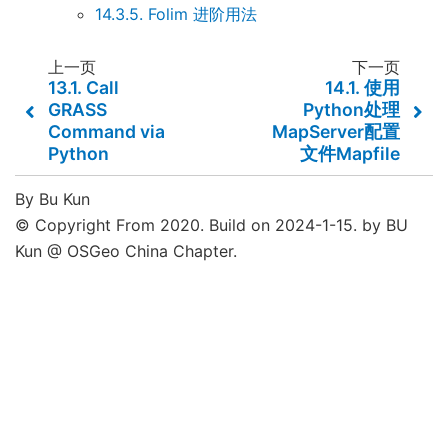
14.3.5. Folim 进阶用法
上一页
下一页
13.1.
Call
14.1.
使用
GRASS
Python处理
Command via
MapServer配置
Python
文件Mapfile
By Bu Kun
© Copyright From 2020. Build on 2024-1-15. by BU
Kun @ OSGeo China Chapter.