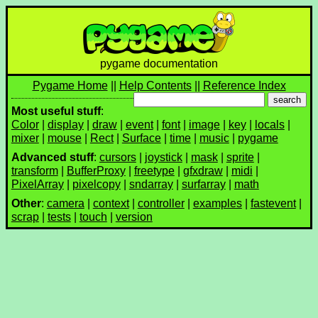
pygame documentation
Pygame Home
||
Help Contents
||
Reference Index
Most useful stuff
:
Color
|
display
|
draw
|
event
|
font
|
image
|
key
|
locals
|
mixer
|
mouse
|
Rect
|
Surface
|
time
|
music
|
pygame
Advanced stuff
:
cursors
|
joystick
|
mask
|
sprite
|
transform
|
BufferProxy
|
freetype
|
gfxdraw
|
midi
|
PixelArray
|
pixelcopy
|
sndarray
|
surfarray
|
math
Other
:
camera
|
context
|
controller
|
examples
|
fastevent
|
scrap
|
tests
|
touch
|
version