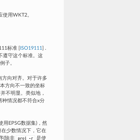
应使用WKT2。
11标准
[
ISO19111
]
.
也不遵守这个标准。这
例子。
南方向对齐。对于许多
本方向不一致的坐标
齐并不明显。类似地，
两种情况都不符合x分
用EPSG数据集)，然
但在少数情况下，它在
序(除非
是使
proj
-r