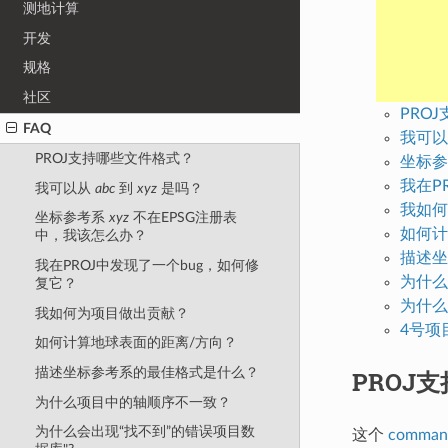
测地计算
开发
规格
社区
PRO
FAQ
我可
PROJ支持哪些文件格式？
坐标
我在P
我可以从
abc
到
xyz
是吗？
我如何
坐标参考系
xyz
不在EPSG注册表
如何计
中，我该怎么办？
描述坐
我在PROJ中发现了一个bug，如何修
为什么
复它？
为什么
我如何为项目做出贡献？
4号项
如何计算地球表面的距离/方向？
描述坐标参考系的最佳格式是什么？
PROJ
为什么项目中的轴顺序不一致？
为什么会出现“找不到”的错误项目数
这个
command 