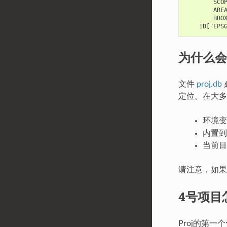
        SCO
        ARE
        BBO
    ID["EPS
为什么会
文件
proj.db
定位。在大多
环境
内置到
当前目
请注意，如果
4号项目
Proj的第