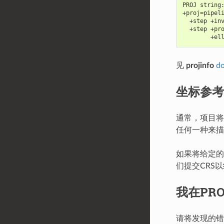
PROJ string
+proj=pipel
  +step +in
  +step +pr
        +el
见
projinfo
d
坐标参
通常，项目将
任何一种来描
如果将给定的
们提交CRS
我在PR
请将发现的错