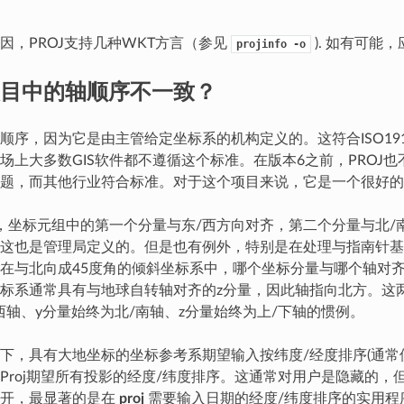
因，PROJ支持几种WKT方言（参见
). 如有可能，
projinfo
-o
目中的轴顺序不一致？
顺序，因为它是由主管给定坐标系的机构定义的。这符合ISO191
场上大多数GIS软件都不遵循这个标准。在版本6之前，PROJ
题，而其他行业符合标准。对于这个项目来说，它是一个很好的
中，坐标元组中的第一个分量与东/西方向对齐，第二个分量与北/
这也是管理局定义的。但是也有例外，特别是在处理与指南针基
在与北向成45度角的倾斜坐标系中，哪个坐标分量与哪个轴对
标系通常具有与地球自转轴对齐的z分量，因此轴指向北方。这
西轴、y分量始终为北/南轴、z分量始终为上/下轴的惯例。
下，具有大地坐标的坐标参考系期望输入按纬度/经度排序(通常使
Proj期望所有投影的经度/纬度排序。这通常对用户是隐藏的，
公开，最显著的是在
proj
需要输入日期的经度/纬度排序的实用程