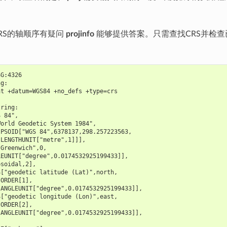
RS的轴顺序有疑问
projinfo
能够提供答案。只需查找CRS并检
SG:4326
ng:
at +datum=WGS84 +no_defs +type=crs
tring:
S 84",
World Geodetic System 1984",
IPSOID["WGS 84",6378137,298.257223563,
 LENGTHUNIT["metre",1]]],
"Greenwich",0,
LEUNIT["degree",0.0174532925199433]],
psoidal,2],
S["geodetic latitude (Lat)",north,
 ORDER[1],
 ANGLEUNIT["degree",0.0174532925199433]],
S["geodetic longitude (Lon)",east,
 ORDER[2],
 ANGLEUNIT["degree",0.0174532925199433]],