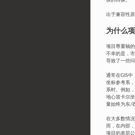
出于兼容性原
为什么项
项目尊重轴的
不幸的是，市
导致了一些问
通常在GIS
坐标参考系，
系时。例如，
地心笛卡尔坐
量始终为东/
在大多数情况
而，在内部，
项目的表层