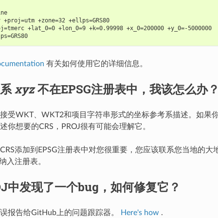
:
ine
v +proj=utm +zone=32 +ellps=GRS80
oj=tmerc +lat_0=0 +lon_0=9 +k=0.99998 +x_0=200000 +y_0=-5000000
lps=GRS80
ocumentation
有关如何使用它的详细信息。
考系
xyz
不在EPSG注册表中，我该怎么办
接受WKT、WKT2和项目字符串形式的坐标参考系描述。如果
述你想要的CRS，PROJ很有可能会理解它。
CRS添加到EPSG注册表中对您很重要，您应该联系您当地的大
以纳入注册表。
OJ中发现了一个bug，如何修复它？
误报告给GitHub上的问题跟踪器。
Here's how
.