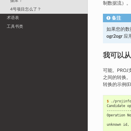
据库"?
制数据流）
4号项目怎么了？
术语表
备注
工具书类
如果您的数
ogr2ogr
应
我可以
可能。PRO
之间的转换
转换的示例(EPSG
$ 
Candidate o
-----------
Operation N
unknown id,