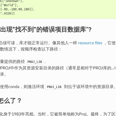
PE["unknown"],
A["World"],
X[-90,-180,90,180]],
G",4326]]
出现“找不到”的错误项目数据库"?
必须可读，库才能正常运行。像其他人一样
resource files
，它使
数情况下，按顺序检查以下路径：
变量提供的路径
.
PROJ_LIB
PROJ中作为其资源安装目录的路径（通常是相对于PROJ库的../sha
录。
使用conda，则激活环境
到位于该环境中的资源目录
PROJ_LIB
怎么了？
一个化身于1983年亮相。当时，它被简单地称为Proj。最终，为