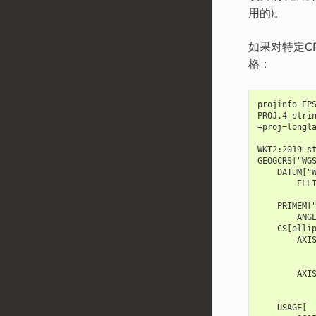
用的)。
如果对特定C
格：
projinfo EP
PROJ.4 stri
+proj=longl
WKT2:2019 s
GEOGCRS["WG
    DATUM["
        ELL
           
    PRIMEM[
        ANG
    CS[elli
        AXI
           
           
        AXI
           
           
    USAGE[