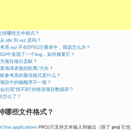
J支持哪些文件格式？
以从
abc
到
xyz
是吗？
参考系
xyz
不在EPSG注册表中，我该怎么办？
ROJ中发现了一个bug，如何修复它？
为项目做出贡献？
算地球表面的距离/方向？
标参考系的最佳格式是什么？
项目中的轴顺序不一致？
会出现“找不到”的错误项目数据库"?
目怎么了？
支持哪些文件格式？
line applications
PROJ只支持文本输入和输出（除了
proj
它也