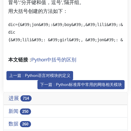
冒号':'分开键和值，逗号','隔开组。
用大括号创建的方法如下：
dic={&#39;jon&#39;:&#39;boy&#39;,&#39;lili&#39;:&#39;
dic

本文链接 :
Python中括号的区别
上一篇 : Python语言对模块的定义
下一篇 : Python标准库中常用的网络相关模块
进展
714
新闻
250
数据
260