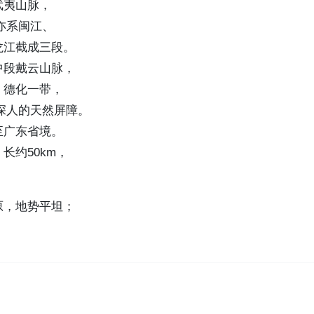
武夷山脉，
亦系闽江、
龙江截成三段。
中段戴云山脉，
、德化一带，
汽深人的天然屏障。
至广东省境。
长约50km，
原，地势平坦；