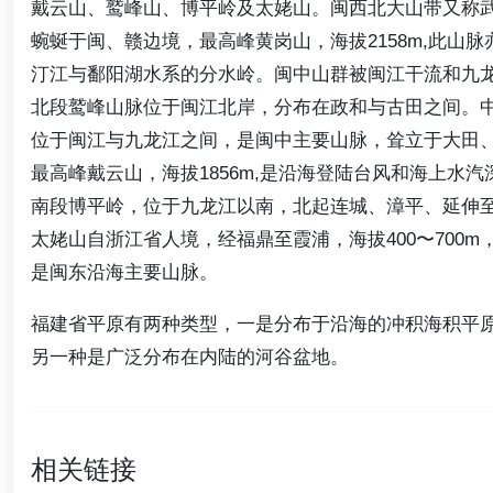
戴云山、鹫峰山、博平岭及太姥山。闽西北大山带又称
蜿蜒于闽、赣边境，最高峰黄岗山，海拔2158m,此山脉
汀江与鄱阳湖水系的分水岭。闽中山群被闽江干流和九
北段鹫峰山脉位于闽江北岸，分布在政和与古田之间。
位于闽江与九龙江之间，是闽中主要山脉，耸立于大田
最高峰戴云山，海拔1856m,是沿海登陆台风和海上水
南段博平岭，位于九龙江以南，北起连城、漳平、延伸
太姥山自浙江省人境，经福鼎至霞浦，海拔400〜700m，
是闽东沿海主要山脉。
福建省平原有两种类型，一是分布于沿海的冲积海积平
另一种是广泛分布在内陆的河谷盆地。
相关链接