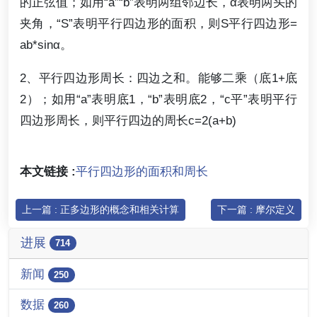
的正弦值；如用“a”“b”表明两组邻边长，α表明两头的
夹角，“S”表明平行四边形的面积，则S平行四边形=
ab*sinα。
2、平行四边形周长：四边之和。能够二乘（底1+底
2）；如用“a”表明底1，“b”表明底2，“c平”表明平行
四边形周长，则平行四边的周长c=2(a+b)
本文链接 :
平行四边形的面积和周长
上一篇 : 正多边形的概念和相关计算
下一篇 : 摩尔定义
进展
714
新闻
250
数据
260