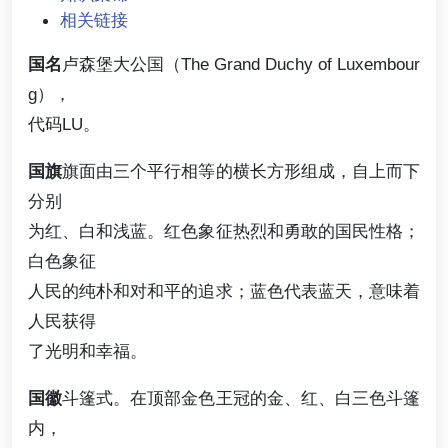
相关链接
国名
卢森堡大公国（The Grand Duchy of Luxembour
g），
代码LU。
国旗
旗面由三个平行相等的横长方形组成，自上而下
分别
为红、白和浅蓝。红色象征热烈和勇敢的国民性格；
白色象征
人民的纯朴和对和平的追求；蓝色代表蓝天，意味着
人民获得
了光明和幸福。
国徽
斗篷式。在顶部金色王冠的金、红、白三色斗篷
内，