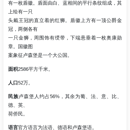
有一枚盾徽。盾面由白、蓝相间的平行条纹组成，其
上绘有一只
头戴王冠的直立着的红狮。盾徽上方有一顶公爵金
冠，两侧各有
一只金狮，周围饰有绶带，下端悬垂着一枚奥康勋
章。国徽图
案象征卢森堡是一个大公国。
面积
2586平方千米。
人口
52万。
民族
卢森堡人约占56%，其余为葡、法、意、比、
德、英、
荷侨民。
语言
官方语言为法语、德语和卢森堡语。