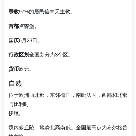
宗教
97%的居民信奉天主教。
首都
卢森堡。
国庆
6月23日。
行政区划
全国划分为3个区。
货币
欧元。
自然
位于欧洲西北部，东邻德国，南毗法国，西部和北部
与比利时
接壤。
境内多丘陵，地势北高南低。全国最高点为布尔格普