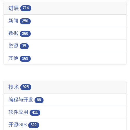
进展
714
新闻
250
数据
260
资源
35
其他
169
技术
925
编程与开发
88
软件应用
411
开源GIS
322