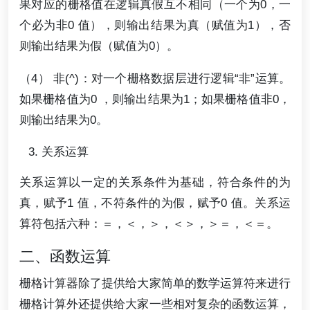
果对应的栅格值在逻辑真假互不相同（一个为0，一
个必为非0 值），则输出结果为真（赋值为1），否
则输出结果为假（赋值为0）。
（4） 非(^)：对一个栅格数据层进行逻辑“非”运算。
如果栅格值为0 ，则输出结果为1；如果栅格值非0，
则输出结果为0。
关系运算
关系运算以一定的关系条件为基础，符合条件的为
真，赋予1 值，不符条件的为假，赋予0 值。关系运
算符包括六种：＝，＜，＞，＜＞，＞＝，＜＝。
二、函数运算
栅格计算器除了提供给大家简单的数学运算符来进行
栅格计算外还提供给大家一些相对复杂的函数运算，