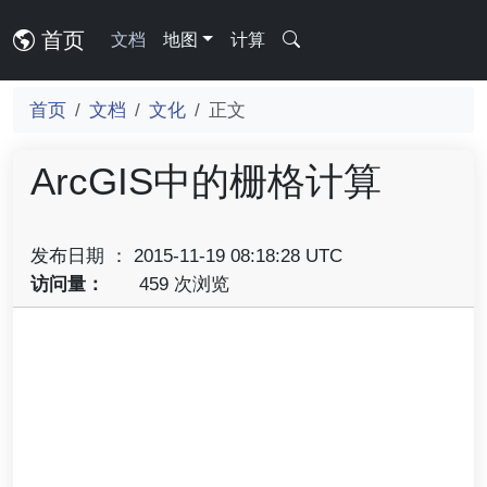
首页
文档
地图
计算
首页
文档
文化
正文
ArcGIS中的栅格计算
发布日期 ： 2015-11-19 08:18:28 UTC
访问量：
459 次浏览