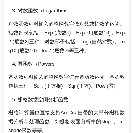
对数函数（Logarithms）
对数函数可对输入的格网数字做对数或指数的运算。
指数部份包括：Exp (底数e)、Exp10 (底数10)、Exp
2 (底数2)三种；对数部份包括：Log (自然对数)、Lo
g10 (底数10)、log2 (底数2)等三种。
幂函数（Powers）
幂函数可对输入的格网数字进行幂函数运算。幂函数
包括三种：Sqrt (平方根)、Sqr (平方)、Pow (幂)。
栅格数据空间分析函数
栅格计算器也直接支持ArcGis 自带的大部分栅格数
据分析与处理函数，如栅格表面分析中的slope、hill
shade函数等等。