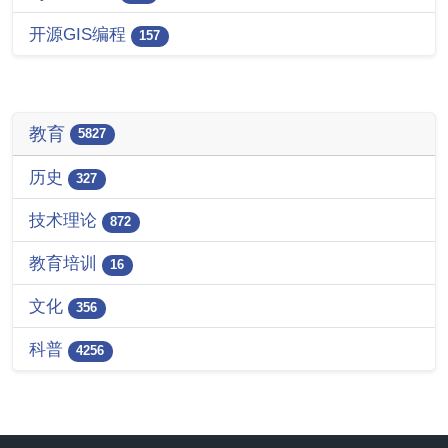
开源GIS编程
157
教育
5827
历史
327
技术理论
872
教育培训
16
文化
356
科普
4256