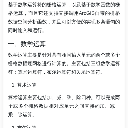
基于数学运算符的栅格运算，以及基于数学函数的栅
格运算，而且它还支持直接调用ArcGIS自带的栅格
数据空间分析函数，并且可以方便的实现多条语句的
同时输入和运行。
一、数学运算
数学运算主要是针对具有相同输入单元的两个或多个
栅格数据逐网格进行计算的。主要包括三组数学运算
符：算术运算符，布尔运算符和关系运算符。
算术运算
算术运算主要包括加、减、乘、除四种。可以完成两
个或多个栅格数据相对应单元之间直接的加、减、
乘、除运算。
布尔运算