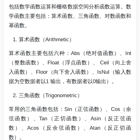
包括数学函数运算和栅格数据空间分析函数运算。数
学函数主要包括：算术函数、三角函数、对数函数和
幂函数。
算术函数（Arithmetic）
算术函数主要包括六种：Abs（绝对值函数）、Int
（整数函数）、Float（浮点函数）、 Ceil（向上舍
入函数）、Floor（向下舍入函数）、IsNul（输入数
据为空数据者以1 输出，有数据者以0输出）。
三角函数（Trigonometric）
常用的三角函数包括：Sin（正弦函数）、Cos（余
弦函数）、Tan（正切函数）、Asin（反正弦函
数）、Acos（反余弦函数）、Atan（反正切函
数）。