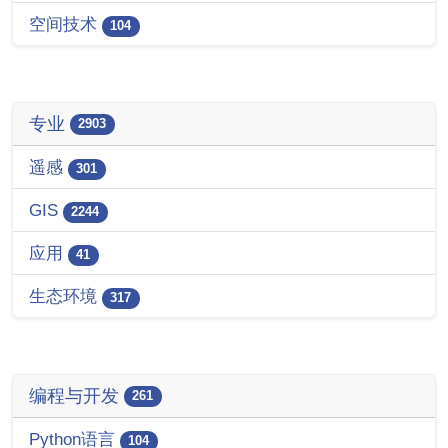
空间技术
104
专业
2903
遥感
301
GIS
2244
应用
41
生态环境
317
编程与开发
261
Python语言
104