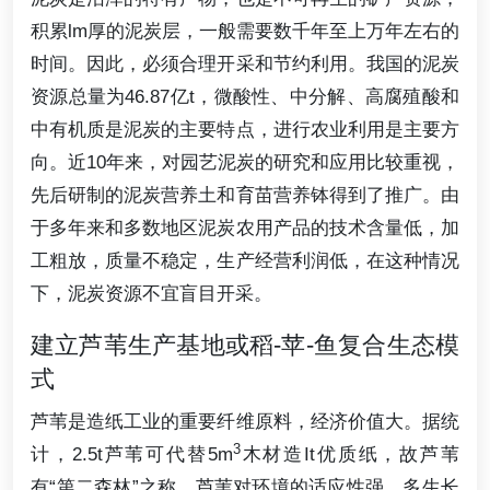
积累lm厚的泥炭层，一般需要数千年至上万年左右的
时间。因此，必须合理开采和节约利用。我国的泥炭
资源总量为46.87亿t，微酸性、中分解、高腐殖酸和
中有机质是泥炭的主要特点，进行农业利用是主要方
向。近10年来，对园艺泥炭的研究和应用比较重视，
先后研制的泥炭营养土和育苗营养钵得到了推广。由
于多年来和多数地区泥炭农用产品的技术含量低，加
工粗放，质量不稳定，生产经营利润低，在这种情况
下，泥炭资源不宜盲目开采。
建立芦苇生产基地或稻-苹-鱼复合生态模
式
芦苇是造纸工业的重要纤维原料，经济价值大。据统
3
计，2.5t芦苇可代替5m
木材造It优质纸，故芦苇
有“第二森林”之称。芦苇对环境的适应性强，多生长