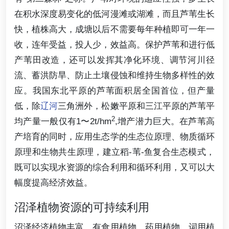
在积水深度易变化的低河漫滩或湖滩，而且芦苇生长
快，植株高大，成塘以后不需要每年种植即可一年一
收，连年受益，投人少，效益高。保护芦苇和进行低
产苇田改造，还可以发挥其净化环境、调节河川径
流、蓄洪防旱、防止土壤侵蚀和维持生物多样性的效
应。我国东北平原的芦苇面积居全国首位，但产量
低，除
辽河
三角洲外，松嫩平原和三江平原的芦苇平
2
均产量一般仅有1〜2t/hm
,增产潜力巨大。在芦苇高
产培育的同时，应用生态学的生态位原理、物质循环
原理和生物共生原理，建立稻-苇-鱼复合生态模式，
既可以实现水资源的综合利用和循环利用，又可以大
幅度提高经济效益。
沼泽植物资源的可持续利用
沼泽经济植物丰富，有食用植物、药用植物、词用植