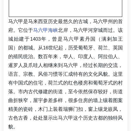
马六甲是马来西亚历史最悠久的古城，马六甲州的首
府。它位于
马六甲海峡
北岸，马六甲河穿城而过。该
城始建于1403年，曾是马六甲素丹国（满剌加王
国）的都城。从16世纪起，历受葡萄牙、荷兰、英国
的殖民统治。数百年来，华人、印度人、阿拉伯人、
暹罗人及爪哇人相继来到马六甲，经过长期的交流，
语言、宗教、风俗习惯等汇成特有的文化风貌。这里
有中国式的住宅，荷兰式的红色楼房和葡萄牙式的村
落。市内古代修建的街道，至今依然保存较好，街道
曲折狭窄，屋宇参差多样，很多住房的墙上镶着图案
精美的瓷砖，木门上装着瑞狮门扣，窗上镶龙嵌凤，
古色古香，处处显示出马六甲这个历史古都的独特风
貌。