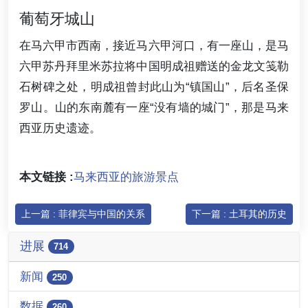
葡萄牙城山
在马六甲市西南，接近马六甲河口，有一座山，是马
六甲苏丹拜里米苏拉将中国明成祖赠送的金龙文笺勒
石树碑之处，明成祖曾封此山为“镇国山”，后名圣保
罗山。山的东南麓有一座“没有墙的城门”，那是马来
西亚历史遗迹。
本文链接 :
马来西亚的旅游景点
上一篇 : 菲律宾与中国的关系
下一篇 : 土耳其的历史
进展
714
新闻
250
数据
260