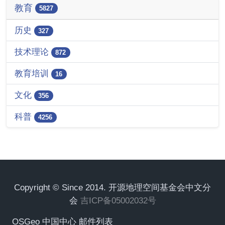
教育
5827
历史
327
技术理论
872
教育培训
16
文化
356
科普
4256
Copyright © Since 2014. 开源地理空间基金会中文分
会
吉ICP备05002032号
OSGeo 中国中心 邮件列表