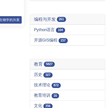
编程与开发
261
经生物学的兴衰
Python语言
104
开源GIS编程
157
教育
5827
历史
327
技术理论
872
教育培训
16
文化
356