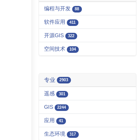
编程与开发
88
软件应用
411
开源GIS
322
空间技术
104
专业
2903
遥感
301
GIS
2244
应用
41
生态环境
317