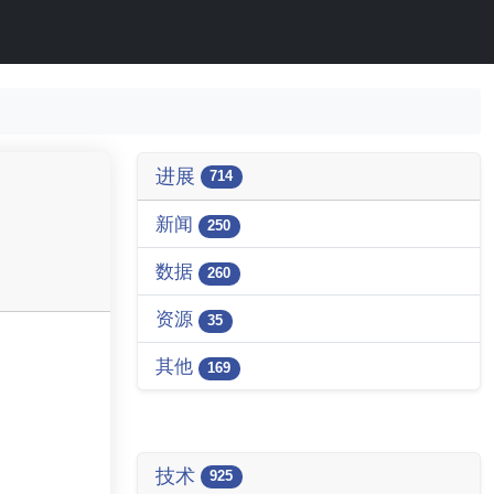
进展
714
新闻
250
数据
260
资源
35
其他
169
技术
925