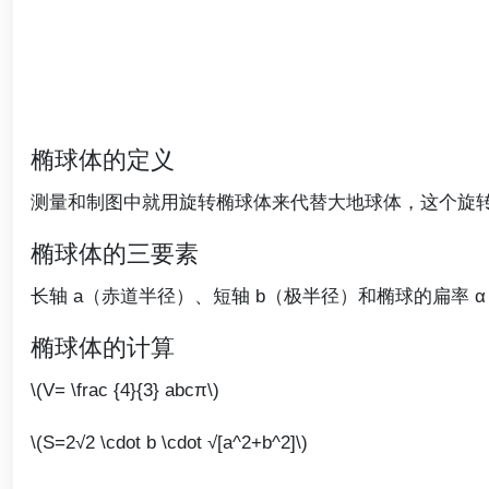
椭球体的定义
测量和制图中就用旋转椭球体来代替大地球体，这个旋
椭球体的三要素
长轴 a（赤道半径）、短轴 b（极半径）和椭球的扁率 α
椭球体的计算
\(V= \frac {4}{3} abcπ\)
\(S=2√2 \cdot b \cdot √[a^2+b^2]\)