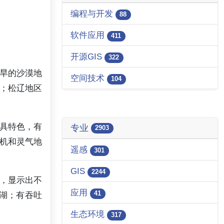
编程与开发
88
软件应用
411
开源GIS
322
旱的沙漠地
空间技术
104
；松辽地区
各具特色，有
专业
2903
机和灵气地
遥感
301
GIS
2244
，显示出不
应用
41
湖；有吞吐
生态环境
317