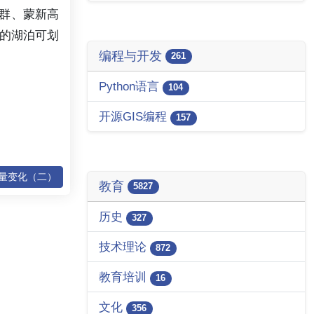
群、蒙新高
的湖泊可划
编程与开发
261
Python语言
104
开源GIS编程
157
通量变化（二）
教育
5827
历史
327
技术理论
872
教育培训
16
文化
356