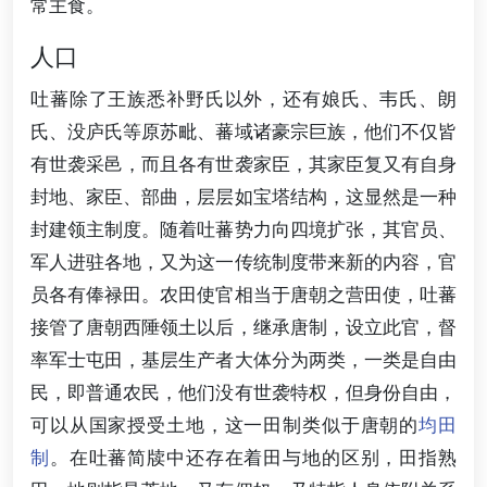
常主食。
人口
吐蕃除了王族悉补野氏以外，还有娘氏、韦氏、朗
氏、没庐氏等原苏毗、蕃域诸豪宗巨族，他们不仅皆
有世袭采邑，而且各有世袭家臣，其家臣复又有自身
封地、家臣、部曲，层层如宝塔结构，这显然是一种
封建领主制度。随着吐蕃势力向四境扩张，其官员、
军人进驻各地，又为这一传统制度带来新的内容，官
员各有俸禄田。农田使官相当于唐朝之营田使，吐蕃
接管了唐朝西陲领土以后，继承唐制，设立此官，督
率军士屯田，基层生产者大体分为两类，一类是自由
民，即普通农民，他们没有世袭特权，但身份自由，
可以从国家授受土地，这一田制类似于唐朝的
均田
制
。在吐蕃简牍中还存在着田与地的区别，田指熟