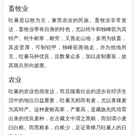
畜牧业
吐蕃是以牧为主，兼营农业的民族。畜牧业非常发
达，畜牧业带有自身的特色，尤以牦牛和独峰驼为其
特产。牦牛耐寒，耐劳，又善走山地，多用为驮畜，
其皮坚厚，可制铠甲，独峰驼善驰走，亦为他地所
无，吐蕃马种优良，且数量众多，加以皮制重装，故
其骑兵所向披靡。
农业
吐蕃的农业也很发达，而且随着社会的进步在经济生
活中的地位日益重要，吐蕃无稻而有麦，尤以青稞麦
为其特产。这种麦耐高寒，产量高，是藏族先民培育
出来的优良麦种，在古藏文中谓之黑粮，而别谓小麦
曰白粮。而黑粮多，白粮少，足证青稞乃吐蕃人的日