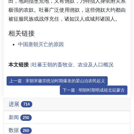
田，地则指垦荒地，又有佣奴，乃特指人身依附关系
极强的农奴。吐蕃广泛使用佣奴，这些佣奴大约都由
被征服民族或战俘充任，诸如汉人或城邦诸国人。
相关链接
中国唐朝灭亡的原因
本文链接 :
吐蕃王朝的畜牧业、农业及人口概况
上一篇 : 宋朝宋徽宗统治时期爆发的梁山泊农民起义
下一篇 : 明朝时期明成祖北征蒙古
进展
714
新闻
250
数据
260