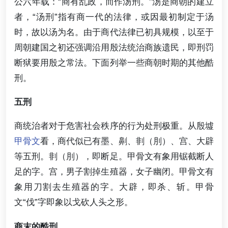
公六年载：“商有乱政，而作汤刑。”汤是商朝的建立
者，“汤刑”指有商一代的法律，或因最初制定于汤
时，故以汤为名。由于商代法律已初具规模，以至于
周朝建国之初还强调沿用殷法统治商族遗民，即刑罚
断狱要用殷之常法。下面列举一些商朝时期的其他酷
刑。
五刑
商统治者对于危害社会秩序的行为处刑极重。从殷墟
甲骨文
看，商代似已有墨、劓、剕（刖）、宫、大辟
等五刑。剕（刖），即断足。甲骨文有象用锯截断人
足的字。宫，男子割掉生殖器，女子幽闭。甲骨文有
象用刀割去生殖器的字。大辟，即杀、斩。甲骨
文“伐”字即象以戈砍人头之形。
商末的酷刑