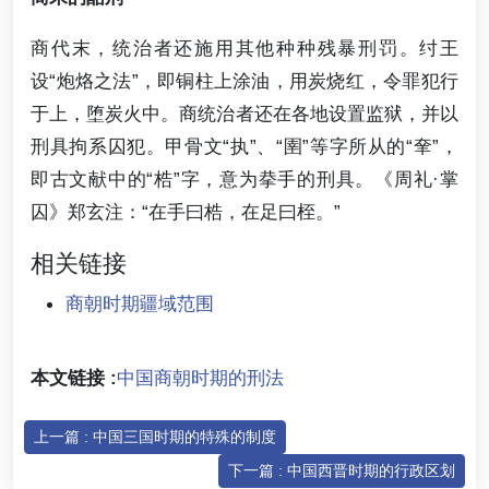
商代末，统治者还施用其他种种残暴刑罚。纣王
设“炮烙之法”，即铜柱上涂油，用炭烧红，令罪犯行
于上，堕炭火中。商统治者还在各地设置监狱，并以
刑具拘系囚犯。甲骨文“执”、“圉”等字所从的“羍”，
即古文献中的“梏”字，意为拲手的刑具。《周礼·掌
囚》郑玄注：“在手曰梏，在足曰桎。”
相关链接
商朝时期疆域范围
本文链接 :
中国商朝时期的刑法
上一篇 : 中国三国时期的特殊的制度
下一篇 : 中国西晋时期的行政区划