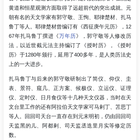
黄道和恒星观测方面取得了远超前代的突出成就。元
朝有名的天文学家有郭守敬、王恂、耶律楚材、扎马
鲁丁等人。耶律楚材曾编订有《西征庚午元历》，12
67年扎马鲁丁撰进《
万年历
》，郭守敬等人修改历
法，以近世截元法主持编订了《授时历》，《授时
历》于1280年颁行，延用了400多年，是人类历法史
上的一大进步。
扎马鲁丁与后来的郭守敬研制出了简仪、仰仪、圭
表、景符、窥几、正方案、候极仪、立运仪、证理
仪、定时仪、日月食仪等十几种天文仪器，当时在天
文台里工作的还有阿拉伯天文学家可马剌丁、苫思丁
等人。回回司天台一直存在到元末明初，仍由回回司
天监黑的儿、阿都剌、司天监丞迭里月实等修定历
数。