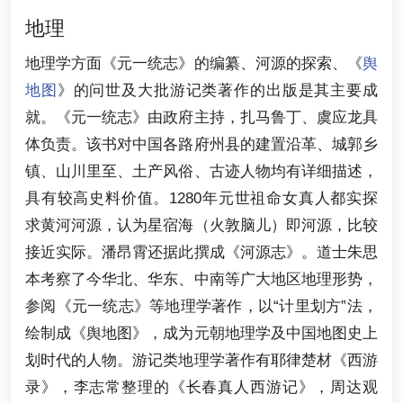
地理
地理学方面《元一统志》的编纂、河源的探索、《
舆
地图
》的问世及大批游记类著作的出版是其主要成
就。《元一统志》由政府主持，扎马鲁丁、虞应龙具
体负责。该书对中国各路府州县的建置沿革、城郭乡
镇、山川里至、土产风俗、古迹人物均有详细描述，
具有较高史料价值。1280年元世祖命女真人都实探
求黄河河源，认为星宿海（火敦脑儿）即河源，比较
接近实际。潘昂霄还据此撰成《河源志》。道士朱思
本考察了今华北、华东、中南等广大地区地理形势，
参阅《元一统志》等地理学著作，以“计里划方”法，
绘制成《舆地图》，成为元朝地理学及中国地图史上
划时代的人物。游记类地理学著作有耶律楚材《西游
录》，李志常整理的《长春真人西游记》，周达观