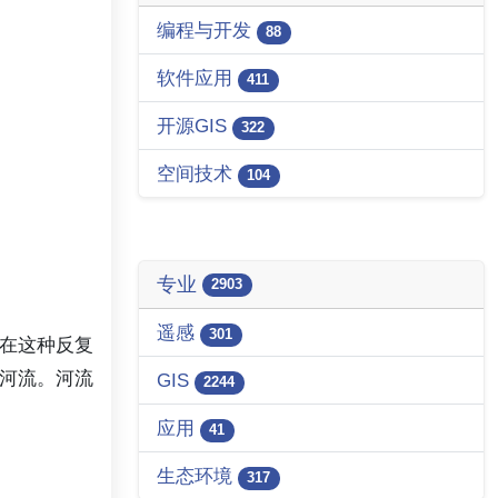
编程与开发
88
软件应用
411
开源GIS
322
空间技术
104
专业
2903
遥感
301
在这种反复
河流。河流
GIS
2244
应用
41
生态环境
317