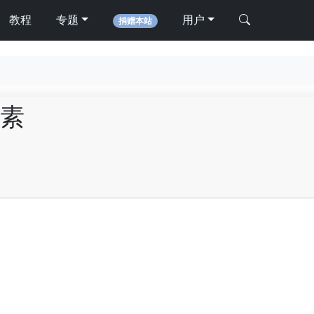
教程
专题
用户
捐赠本站
素