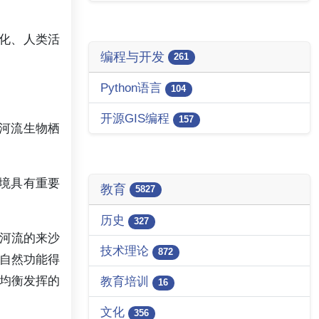
变化、人类活
编程与开发
261
Python语言
104
开源GIS编程
157
使河流生物栖
环境具有重要
教育
5827
历史
327
河流的来沙
技术理论
872
自然功能得
均衡发挥的
教育培训
16
文化
356