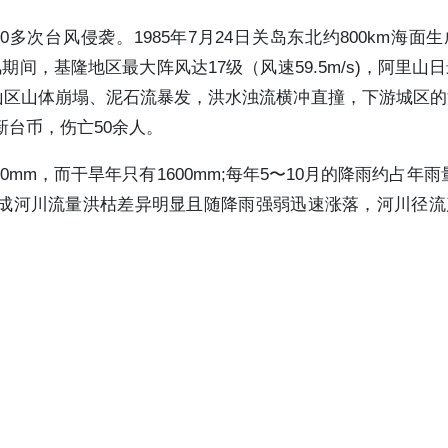
50多次台风侵袭。1985年7月24日关岛东北约800km海面
期间，基隆地区最大阵风达17级（风速59.5m/s)，阿里山
、嘉义山区山体崩塌、泥石流暴发，洪水浊流横冲直撞，下游城区
新台币，伤亡50余人。
m，而干旱年只有1600mm;每年5〜10月的降雨约占年雨量
造成河川流量洪枯差异明显且随降雨强弱迅速涨落，河川径流