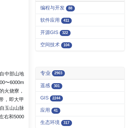
编程与开发
88
软件应用
411
开源GIS
322
空间技术
104
专业
自中部山地
2903
〜6000m
遥感
301
的火烧寮，
GIS
2244
一带，即大甲
始自玉山山脉
应用
41
右和5000
生态环境
317