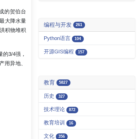
生成的贺伯台
日最大降水量
编程与开发
261
的洪积物堆积
Python语言
104
开源GIS编程
157
的3/4强，
产用异地、
教育
5827
历史
327
技术理论
872
教育培训
16
文化
356