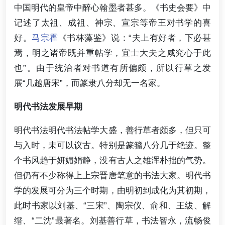
中国明代的皇帝中醉心翰墨者甚多。《书史会要》中
记述了太祖、成祖、神宗、宣宗等帝王对书学的喜
好。
马宗霍
《书林藻鉴》说：“夫上有好者，下必甚
焉，明之诸帝既并重帖学，宜士大夫之咸究心于此
也”。由于统治者对书道有所偏颇，所以行草之发
展“几越唐宋”，而篆隶八分却无一名家。
明代书法发展早期
明代书法明代书法帖学大盛，善行草者颇多，但只可
与入时，未可以议古。特别是篆籀八分几于绝迹。整
个书风趋于妍媚娟静，没有古人之雄浑朴拙的气势。
但仍有不少称得上上宗晋唐笔意的书法大家。明代书
学的发展可分为三个时期，由明初到成化为其初期，
此时书家以刘基、“三宋”、陶宗仪、俞和、王绂、解
缙、“二沈”最著名。刘基善行草，书法智永，流畅俊