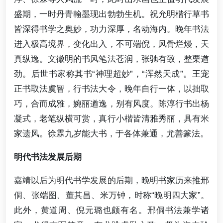
盛期，一时丹青翰墨现出勃勃生机。祝允明楷行草书
皆深得书学之奥妙，功力深厚，名动海内。晚年书法
进入极高境界，变化出入，不可端倪，风骨烂熳，天
真纵逸。文徵明的书风笔法苍润，张驰有致，整栗遒
劲。后世书家称其书“神理超妙”，“浑然天成”。王宠
正书取法虞智，行书法大令，晚年自行一体，以拙取
巧，合而成雅，婉丽遒逸，别有风度。陈淳行书出杨
凝式，老笔纵横可赏，真行小楷皆清雅秀丽，具有米
家遗风。徐霖九岁能大书，于各体兼通，尤善篆法。
明代书法发展后期
嘉靖以后为明代书学发展的后期，晚明书家历来推邢
侗、张端图、董其昌、米万钟，时称“晚明四大家”。
此外，黄道周、倪元璐也颇有名。邢侗书法兼学诸