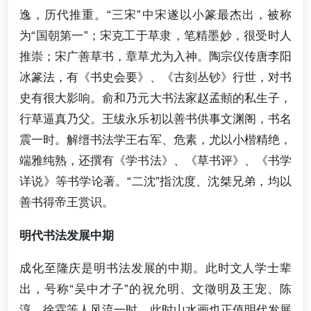
逸，历代推重。“三宋”中宋遂以小篆最杰出，被称
为“国朝第一”；宋克工于草隶，笔精墨妙，很受时人
推崇；宋广善草书，章草尤为入神。陶宗仪传唐李阳
冰篆法，有《书史会要》、《古刻丛钞》行世，对书
史有很大影响。俞和乃元大书法家赵孟頫的私生子，
行草逼真乃父。王绂永乐初以善书供事文渊阁，书名
震一时。解缙书法学王右军、危素，尤以小楷精绝，
端雅纯熟，还撰有《学书法》、《草书评》、《书学
详说》等书学论著。“二沈”指沈度、沈桀兄弟，均以
善书得帝王赏识。
明代书法发展中期
成化至隆庆是明书法发展的中期。此时文人学士辈
出，号称“吴中才子”的祝允明、文徵明及王宠、陈
淳、徐霖等人风流一时，此时山水画也正值明代发展