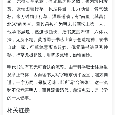
家，尤得右军笔意，有龙跳虎卧之致，极为海内珍
赏。张端图善行草，执法得当，用力劲健，骨气独
标。米万钟精于行草，浑厚遒劲，有“南董（其昌）
北米”的美誉。董其昌被推为明末书画坛上第一人。
他学书虽晚，然进步颇快。治书态度严谨，六体八
法，无所不精。黄道周于书艺上富于创造精神，隶书
自成一家，行草笔意离奇超妙。倪元璐书法灵秀神
秘，行草尤极超逸，用笔多藏锋，如锥画沙。
明代书法有其无可否认的流弊。由于科举取士注重生
员举止书体，因而读书人写字唯求横平竖直，端方拘
谨，一字万同，呆板乏味，即所谓“台阁体”。这一流
弊不仅危害明人，而且流毒清代，愈演愈烈，是书学
的一大憾事。
相关链接