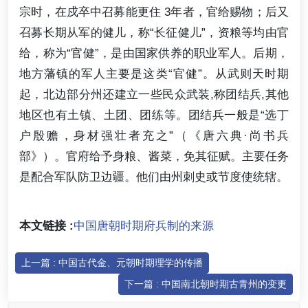
宗时，在戍卒中召募能更住 3年者，官给赐物；后又
召募长期从军的健儿，称“长征健儿”，资粮等均由官
给，称为“官健”，是由国家供养的职业军人。后期，
地方藩镇的军人主要是这类“官健”。从武则天时期
起，北边部分州还建立一些民众武装,称团结兵,其他
地区也有土镇、土团、团练等。团结兵一般是“选丁
户殷赡，身材强壮者充之”（《唐六典·尚书兵
部》）。官府给予身粮、酱菜，免其征赋。主要任务
是配合军队防卫边疆。他们由州刺史或节度使统辖。
本文链接 :
中国唐朝时期府兵制的来源
上一篇 : 中国古代金、元朝时期理学的传播
下一篇 : 中国南北朝时期古青州的变更