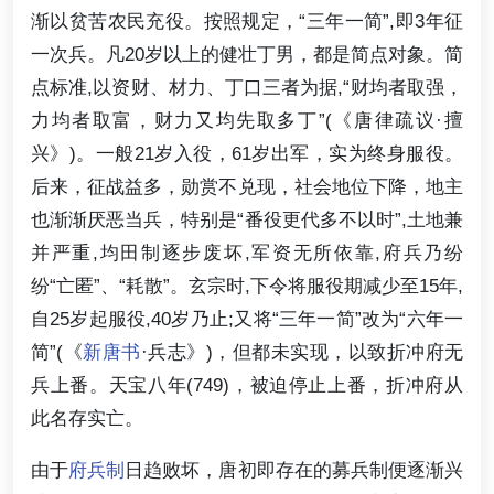
渐以贫苦农民充役。按照规定，“三年一简”,即3年征
一次兵。凡20岁以上的健壮丁男，都是简点对象。简
点标准,以资财、材力、丁口三者为据,“财均者取强，
力均者取富，财力又均先取多丁”(《唐律疏议·擅
兴》)。一般21岁入役，61岁出军，实为终身服役。
后来，征战益多，勋赏不兑现，社会地位下降，地主
也渐渐厌恶当兵，特别是“番役更代多不以时”,土地兼
并严重,均田制逐步废坏,军资无所依靠,府兵乃纷
纷“亡匿”、“耗散”。玄宗时,下令将服役期减少至15年,
自25岁起服役,40岁乃止;又将“三年一简”改为“六年一
简”(《
新唐书
·兵志》)，但都未实现，以致折冲府无
兵上番。天宝八年(749)，被迫停止上番，折冲府从
此名存实亡。
由于
府兵制
日趋败坏，唐初即存在的募兵制便逐渐兴