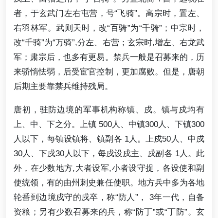
者，于玄武门左右屯营，号“飞骑”。高宗时，置左、
右羽林军。武则天时，改“百骑”为“千骑”；中宗时，
改“千骑”为“万骑”,分左、右营；玄宗时,增左、右龙武
军；肃宗后，也多有更易。禁兵一般是召募来的，历
来骄惰怯弱，后受宦官控制，更加腐败。但是，唐朝
后期主要靠禁兵维持残局。
唐初，驻防边境的军事机构称镇、戍。镇与戍均有
上、中、下之分。上镇 500人、中镇300人、下镇300
人以下，每镇设镇将、镇副各 1人。上戍50人、中戍
30人、下戍30人以下，每戍设戍主、戍副各 1人。此
外，在少数地方,大者设军,小者设守捉，各设使和副
使统领，有的由州刺史兼任使职。地方兵中多为各地
轮番到边境戍守的戍卒，称“防人”， 3年一代，自备
资粮；另有少数召募来的兵，称“防丁”或“丁防”。玄