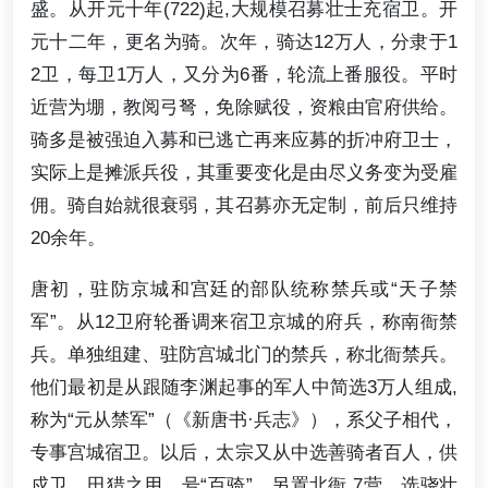
盛。从开元十年(722)起,大规模召募壮士充宿卫。开
元十二年，更名为骑。次年，骑达12万人，分隶于1
2卫，每卫1万人，又分为6番，轮流上番服役。平时
近营为堋，教阅弓弩，免除赋役，资粮由官府供给。
骑多是被强迫入募和已逃亡再来应募的折冲府卫士，
实际上是摊派兵役，其重要变化是由尽义务变为受雇
佣。骑自始就很衰弱，其召募亦无定制，前后只维持
20余年。
唐初，驻防京城和宫廷的部队统称禁兵或“天子禁
军”。从12卫府轮番调来宿卫京城的府兵，称南衙禁
兵。单独组建、驻防宫城北门的禁兵，称北衙禁兵。
他们最初是从跟随李渊起事的军人中简选3万人组成,
称为“元从禁军”（《新唐书·兵志》），系父子相代，
专事宫城宿卫。以后，太宗又从中选善骑者百人，供
戍卫、田猎之用，号“百骑”。另置北衙 7营，选骁壮