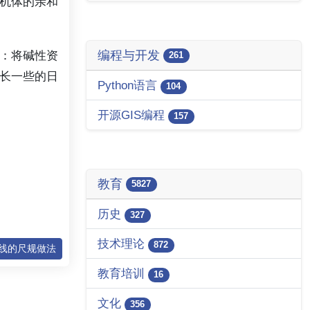
机体的亲和
编程与开发
：将碱性资
261
长一些的日
Python语言
104
开源GIS编程
157
教育
5827
历史
327
技术理论
872
垂线的尺规做法
教育培训
16
文化
356