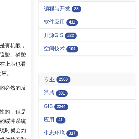
编程与开发
88
软件应用
411
开源GIS
322
是有机酸，
空间技术
104
硫酸、磷酸
然在上表也看
反应。
专业
2903
的必然的反
遥感
301
GIS
2244
酸性的，但是
应用
41
的缓冲系统
统时就会灼
生态环境
317