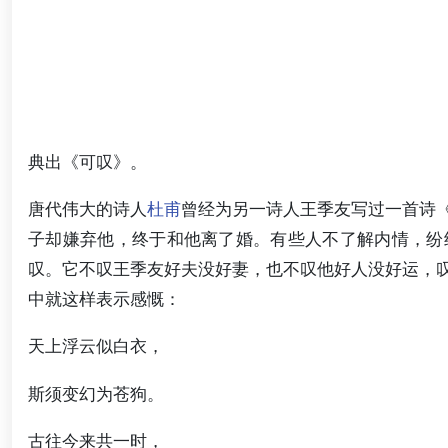
典出《可叹》。
唐代伟大的诗人
杜甫
曾经为另一诗人王季友写过一首诗
子却嫌弃他，终于和他离了婚。有些人不了解内情，纷
叹。它不叹王季友好夫没好妻，也不叹他好人没好运，
中就这样表示感慨：
天上浮云似白衣，
斯须变幻为苍狗。
古往今来共一时，