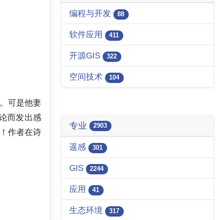
编程与开发
88
软件应用
411
开源GIS
322
空间技术
104
。可是他妻
论而发出感
专业
2903
！作者在诗
遥感
301
GIS
2244
应用
41
生态环境
317