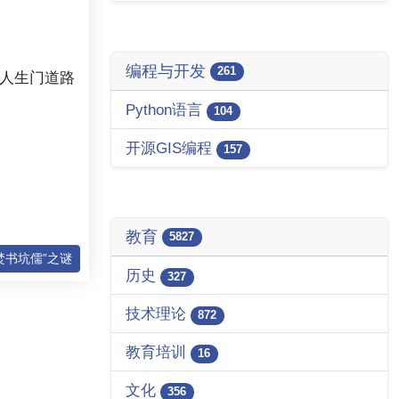
编程与开发
261
人生门道路
Python语言
104
开源GIS编程
157
教育
5827
“焚书坑儒”之谜
历史
327
技术理论
872
教育培训
16
文化
356