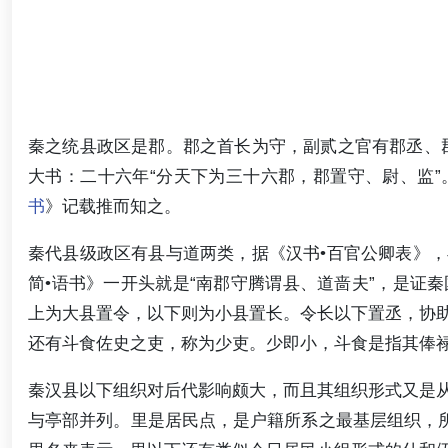
秦之统县政区是郡。郡之首长为守，副贰之官有郡丞、
大书：二十六年“分天下为三十六郡，郡置守、尉、监
书
》记载推而知之。
秦代县级政区有县与道两类，据《汉书•百官公卿表》
简•语书》一开头就是“南郡守腾谓县、道啬夫”，是证
上为大县置令，以下则为小县置长。令长以下置丞，协
还有斗食佐史之吏，称为少吏。少即小，斗食是指其俸
秦汉县以下组织对后代影响颇大，而且其组织形式又是
与亭部并列。里是居民点，是户籍所系之最基层组织，所