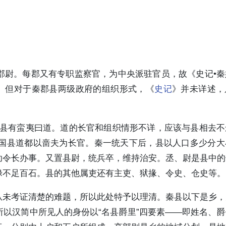
郡尉。每郡又有专职监察官，为中央派驻官员，故《史记•秦
”。但对于秦郡县两级政府的组织形式，《
史记
》并未详述，
，县有蛮夷曰道。道的长官和组织情形不详，应该与县相去不
秦国县道都以啬夫为长官。秦一统天下后，县以人口多少分
助令长办事。又置县尉，统兵卒，维持治安。丞、尉是县中的
禄不足百石。县的其他属吏还有主吏、狱掾、令史、仓史等。
从未考证清楚的难题，所以此处特予以理清。秦县以下是乡，
以汉简中所见人的身份以“名县爵里”四要素——即姓名、