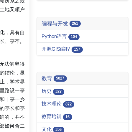
籍所系之最
土地又领户
编程与开发
261
化，具有自
Python语言
104
长、亭卒。
开源GIS编程
157
盾无法解释得
的结论，显
教育
5827
为止，学术界
里路设一亭
历史
327
和十亭一乡
技术理论
872
的亭长和亭
教育培训
正确的，并不
16
亭部如何合二
文化
356