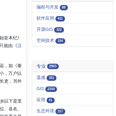
编程与开发
88
软件应用
411
开源GIS
322
始皇本纪》
空间技术
104
只能由《
汉
远，如《秦
专业
2903
大小，万户以
遥感
301
长吏，另外
GIS
2244
应用
41
乡以下是里
爵位、县名、
生态环境
317