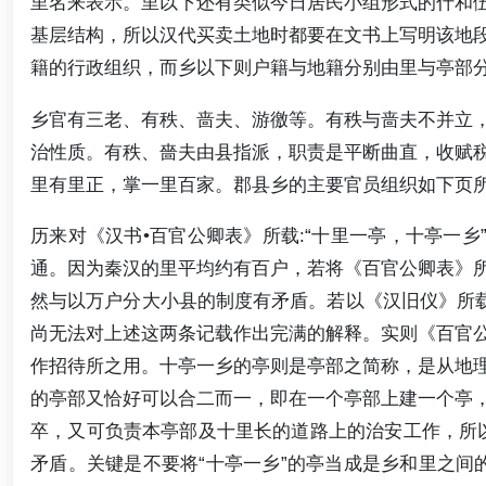
里名来表示。里以下还有类似今日居民小组形式的什和
基层结构，所以汉代买卖土地时都要在文书上写明该地
籍的行政组织，而乡以下则户籍与地籍分别由里与亭部
乡官有三老、有秩、啬夫、游徼等。有秩与啬夫不并立
治性质。有秩、嗇夫由县指派，职责是平断曲直，收赋
里有里正，掌一里百家。郡县乡的主要官员组织如下页
历来对《汉书•百官公卿表》所载:“十里一亭，十亭一乡
通。因为秦汉的里平均约有百户，若将《百官公卿表》
然与以万户分大小县的制度有矛盾。若以《汉旧仪》所载
尚无法对上述这两条记载作出完满的解释。实则《百官
作招待所之用。十亭一乡的亭则是亭部之简称，是从地
的亭部又恰好可以合二而一，即在一个亭部上建一个亭
卒，又可负责本亭部及十里长的道路上的治安工作，所以
矛盾。关键是不要将“十亭一乡”的亭当成是乡和里之间的