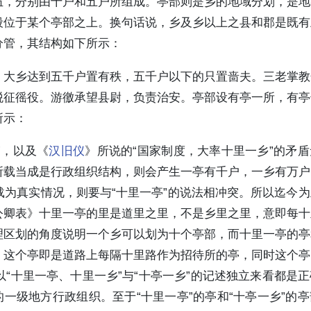
伍，分别由十户和五户所组成。亭部则是乡的地域分划，是地
段位于某个亭部之上。换句话说，乡及乡以上之县和郡是既有
分管，其结构如下所示：
，大乡达到五千户置有秩，五千户以下的只置啬夫。三老掌教
税征徭役。游徼承望县尉，负责治安。亭部设有亭一所，有亭
所示：
”，以及《
汉旧仪
》所说的“国家制度，大率十里一乡”的矛
所载当成是行政组织结构，则会产生一亭有千户，一乡有万户
为真实情况，则要与“十里一亭”的说法相冲突。所以迄今
公卿表》十里一亭的里是道里之里，不是乡里之里，意即每十
理区划的角度说明一个乡可以划为十个亭部，而十里一亭的亭
，这个亭即是道路上每隔十里路作为招待所的亭，同时这个亭
“十里一亭、十里一乡”与“十亭一乡”的记述独立来看都是
一级地方行政组织。至于“十里一亭”的亭和“十亭一乡”的