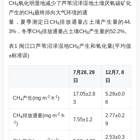
CH
氧化明显地减少了芦苇沼泽湿地土壤厌氧碳矿化
4
产生的CH
最终排向大气环境的通
4
量，夏季测定日CH
排放通量占土壤产生量的44.
4
3%，冬季CH
排放通量占土壤CH
产生量的52.2%。
4
4
表1 闽江口芦苇沼泽湿地CH
产生和氧化量(平均值
4
±标准误)
7月28, 29
12月7, 8
日
日
17.05±2.8
5.29±0.0
-2
-1
CH
产生(mg·m
·h
)
4
3
6
-2
CH
排放通量(mg·m
·h
2.77±0.2
4
7.55±1.2
-1
)
9
2.53±0.3
-2
-1