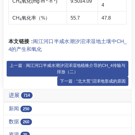
CH
氧化(mg·m
·h
)
9.50±4.09
4
4
CH
氧化率（%）
55.7
47.8
4
本文链接 :
闽江河口半咸水潮汐沼泽湿地土壤中CH_
4的产生和氧化
上一篇 : 闽江河口半咸水潮汐沼泽湿地植株介导的CH_4传输与
排放（二）
下一篇 : “北大荒”沼泽地形成的原因
进展
714
新闻
250
数据
260
资源
35