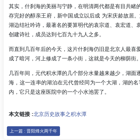
其实，什刹海的美丽与宁静，在明清两代都是有目共睹
存完好的醇亲王府，新中国成立以后成 为宋庆龄故居
湖边结社吟诗，最著名的要算明代的袁宗道、袁宏道、
创建诗社，成员达到七百九十九人之多。
而直到几百年后的今天，这片什刹海仍旧是北京人最喜
成了暗河，河上修成了一条小街，这就是今天的柳荫街
几百年间，元代积水潭的几个部分水量越来越少，湖面
海，这一连串的湖泊在元代曾经同为一个大湖，湖的名
内，它只是这座医院中的一个小水池罢了。
本文链接 :
北京历史故事之积水潭
上一篇 : 晋阳烽火两千年