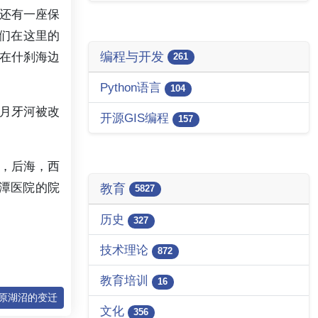
还有一座保
们在这里的
编程与开发
在什刹海边
261
Python语言
104
月牙河被改
开源GIS编程
157
，后海，西
潭医院的院
教育
5827
历史
327
技术理论
872
教育培训
16
平原湖沼的变迁
文化
356