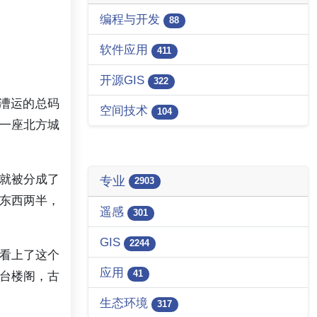
编程与开发
88
软件应用
411
开源GIS
322
漕运的总码
空间技术
104
一座北方城
就被分成了
专业
2903
东西两半，
遥感
301
GIS
2244
看上了这个
应用
41
台楼阁，古
生态环境
317