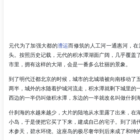
元代为了加强大都的
漕运
而修筑的人工河一通惠河，在
头。按照历史记载，元代的积水潭湖面广阔，几乎覆盖
市里，拥有这样的大湖，会是一番多么壮丽的景象。
到了明代迁都北京的时候，城市的北城墙被向南移动了
两半，城外的水随着护城河流走，积水潭就剩下城里的
西边的一半仍叫做积水潭，东边的一半就改名叫做什刹
什刹海的水越来越少，大片的陆地从水里露了出来，在
小岛，于是便把它买了下来，建成自己的宅子。到了清
木参天，碧水环绕。这座岛的极尽奢华到后来成了和绅