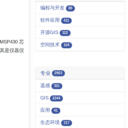
编程与开发
88
软件应用
411
开源GIS
322
P430 芯
空间技术
104
尤其是仪器仪
专业
2903
遥感
301
GIS
2244
应用
41
生态环境
317