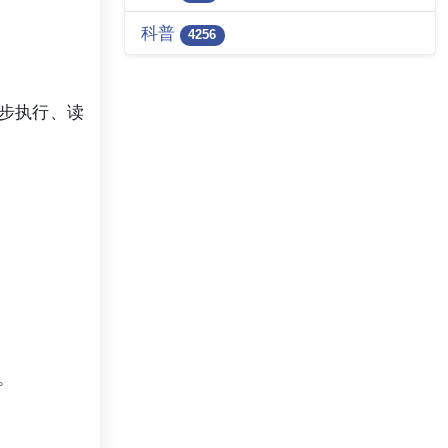
科普
4256
单步执行、读
。