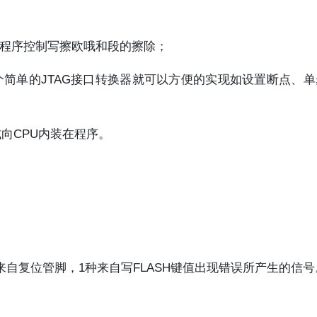
由程序控制写擦欧哦和段的擦除；
过一个简单的JTAG接口转换器就可以方便的实现如设置断点、
式向CPU内装在程序。
来自复位管脚，1种来自写FLASH键值出现错误所产生的信号