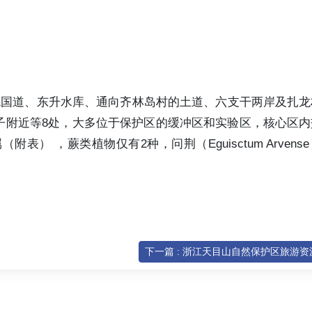
1国道、东升水库、通向齐林岛村的土道、六支干两岸及扎
子附近等8处，大多位于保护区的缓冲区和实验区，核心区内
表） ，蕨类植物仅有2种，问荆（Eguisctum Arvens
下一篇 : 浙江天目山自然保护区旅游资源