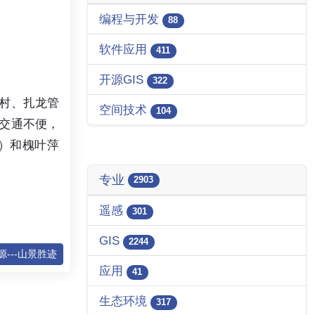
编程与开发
88
软件应用
411
开源GIS
322
龙村、扎龙管
空间技术
104
交通不便，
e）和槐叶萍
专业
2903
遥感
301
GIS
2244
---山景胜迹
应用
41
生态环境
317