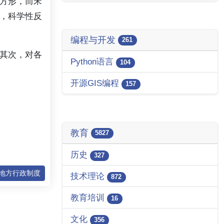
方形，而宋
，科学性反
编程与开发
261
其次，对各
Python语言
104
开源GIS编程
157
教育
5827
历史
327
的地方行政制度
技术理论
872
教育培训
16
文化
356