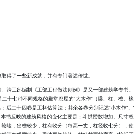
也取得了一些新成就，并有专门著述传世。
著。清工部编制《工部工程做法则例》是又一部建筑学专书。
二十七种不同规格的殿堂廊屋的“大木作”（梁、柱、檩、
；后二十四卷是工料估算法；其余各卷分别记述“小木作”、“
比，本书反映的建筑风格的变化主要是：斗拱攒数增加、尺寸
）较峻，出檐较少，柱有收分（每高一丈，柱径收七分），使