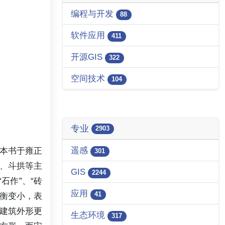
编程与开发
88
软件应用
411
开源GIS
322
空间技术
104
专业
2903
遥感
本书于雍正
301
椽、斗拱等主
GIS
2244
石作”、“砖
应用
41
权衡变小，表
建筑外形更
生态环境
317