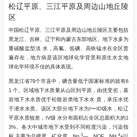
松辽平原、三江平原及周边山地丘陵
区
中国松辽平原、三江平原及周边山地丘陵区主要包括
黑龙江、吉林、辽宁和内蒙古东部地区。地下水多为
重碳酸盐型淡 水，高氟、低碘、高铁锰水在全区普
遍存在，地方病是该区地球化学背景和原生水文地
球化学环境不佳的具体表现。
黑龙江省79个市县中，碘含量低于国家标准的就有6
1 个。区域地下水质量从山区到平原，由优变劣，基
岩地下水水质优于松散岩类地下水水 质，承压水优
于潜水水质。该区大部分地下水为I〜ID级水，松辽
平原水质较差，IV级 水分布面积占全区总面积大的1
3%。各大中城市地下水受到不同程度污染，污染指
3
4
标 主要为总硬度、矿化度、No
—、NOF、NH
+以