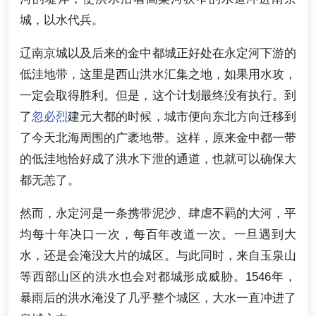
城，以水代兵。
辽南京城以及后来的金中都城正好处在永定河下游的
低洼地带，这里是西山洪水汇集之地，如果用水攻，
一定会取得胜利。但是，这个计划最终没有执行。到
了
忽必烈
建元大都的时候，城市便向东北方向迁移到
了今天北海周围的广袤地带。这样，原来金中都一带
的低洼地恰好成了洪水下泄的通道，也就可以确保大
都无恙了。
然而，永定河是一条携带泥沙、肆虐不羁的大河，平
均每十年决口一次，每百年改道一次。一旦遇到大
水，还是会淹没大片的城区。与此同时，来自玉泉山
等西部山区的洪水也会对都城形成威胁。1546年，
暴雨后的洪水淹没了几乎整个城区，大水一直冲进了