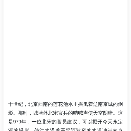
十世纪，北京西南的莲花池水里摇曳着辽南京城的倒
影。那时，城墙外北宋官兵的呐喊声使天空阴暗。这
是979年，一位北宋的官员建议，可以掘开今天永定
河的堤岸，使洪水沿着高粱河狭窄的水道冲进南京