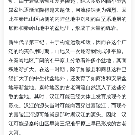
动。由于岩浆活动和差异隆起，绝大多数内陆小型含
媒盆地逐渐沉降得越来越低，河流侵蚀更为强烈。因
此在秦巴山区两侧的内陆盆地中沉积的白垩系地层的
底部和秦岭山地中的盆地里，形成了大量的砾岩。
新生代早第三纪，由于构造运动和缓，因而在这个广
泛的均夷作用时期，山地又一次逐渐剥蚀成准平原。
在秦岭地区广阔的准平原上分散着许多小盆地，其面
积逐渐扩大。在这一时期，除了如徽县和商县这种已
经扩大了的中生代盆地外，还发育了如商洛和安康盆
地等新盆地。秦岭地区的古老河流自然流入了这些分
散的盆地。其时，汉江可能已经大体上发育成现今的
形态。汉江的源头当时可能向西穿过嘉陵江，而现今
的嘉陵江河源可能就是那时期汉江的源头。因此，汉
江可能是秦岭山区早第三纪准平原上早已形成的古老
大河。