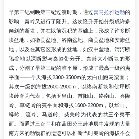
早第三纪到晚第三纪过渡时期，通过
喜马拉雅运动
的
影响，秦岭又进行了隆升。这次隆升开始分裂成许多
倾斜的断块，并在以前沉积的基础上，形成了许多断
块盆地，如徽县盆地、洛南盆地、商县盆地和安康盆
地，以及在其它区形成的盆地，如汉中盆地。渭河断
陷谷地以深断裂与秦岭带分开。秦岭大小断块的形
成，分割了早第三纪的准平原，形成了最高一级的夷
平面——今天海拔2300-3500m的太白山跑马梁面；
其次一级的海拔2600-2900m，以终南断块和佛坪断
块岭脊为代表，包括玉皇山、首阳山、终南山、兴隆
岭、草链岭的夷平面和海拔1600-2200m，以华山、
蟒岭、流岭、马道岭、柴关岭为代表的共三个夷平
面。而通过三趾马和在蓝田公王岭地层中发现的大量
南方来的动物群的遗迹可以推断当时秦岭的海拔不会