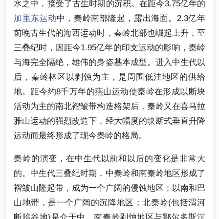
水之中，接受了古生时期的沉积。在距今3.75亿年的
加里东运动
中，秦岭南部隆起，露出海面。2.3亿年
前晚古生代的海西运动时，秦岭北部也崛起上升，至
三叠纪时，因距今1.95亿年的印支运动的影响，秦岭
与海完全隔绝，雄伟的身姿基本成型。进入中生代以
后，秦岭林区以剥蚀为主，是周围低洼地区的供给
地。距今约8千万年的燕山运动使秦岭在形成以断块
活动为主的南北褶皱带构造格架后，秦岭又在喜马拉
雅山运动的强烈改造下，经大幅度的块断式垂直升降
运动而最终形成了现今秦岭的格局。
秦岭的演变，在中生代以前和以后的变化是非常大
的。中生代三叠纪时期，中秦岭和南秦岭地区形成了
褶皱山隆起带，成为一个广阔的侵蚀地区；以南和巴
山地带，是一个广阔的沉降地区；北秦岭(包括渭河
断陷谷地)是介于中、南秦岭剥蚀地区与鄂尔多斯沉