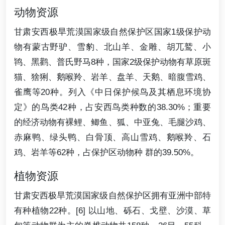
动物资源
甘肃安西极旱荒漠国家级自然保护区国家1级保护动
物有蒙古野驴、雪豹、北山羊、金雕、胡兀鹫、小
鸨、黑鹳、普氏野马8种，国家2级保护动物有草原斑
猫、猞猁、鹅喉羚、岩羊、盘羊、天鹅、暗腹雪鸡、
雀鹰等20种。列入《中日保护候鸟及其栖息环境协
定》的鸟类42种，占安西鸟类种数的38.30%；重要
的经济动物有裸鲤、鲫鱼、狐、中亚兔、毛腿沙鸡、
赤麻鸭、绿头鸭、白骨顶、高山雪鸡、鹅喉羚、石
鸡、岩羊等62种，占保护区动物种 群的39.50%。
植物资源
甘肃安西极旱荒漠国家级自然保护区拥有亚洲中部特
有种植物22种。[6] 以山地、砾石、戈壁、沙漠、草