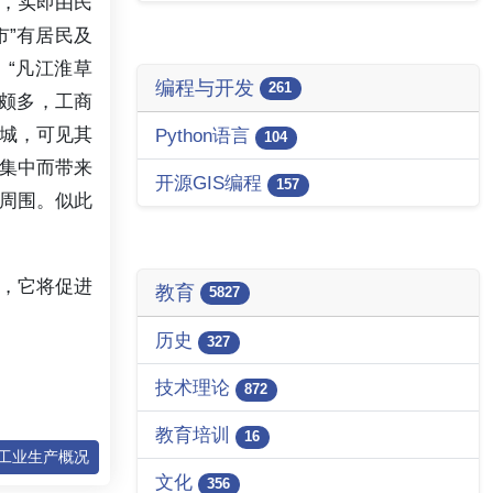
”，实即由民
市”有居民及
“凡江淮草
编程与开发
261
颇多，工商
城，可见其
Python语言
104
集中而带来
开源GIS编程
157
周围。似此
，它将促进
教育
5827
历史
327
技术理论
872
教育培训
16
手工业生产概况
文化
356