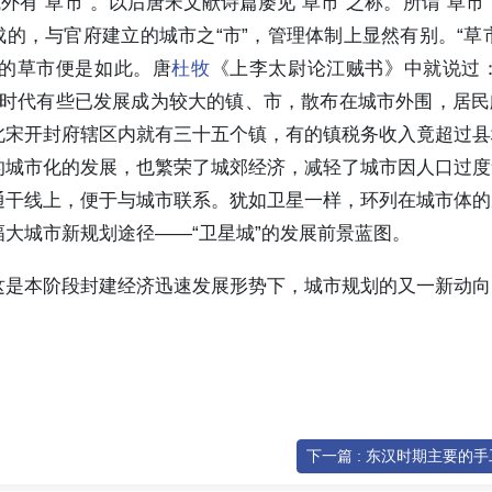
外有“草市”。以后唐宋文献诗篇屡见“草市”之称。所谓“草市
的，与官府建立的城市之“市”，管理体制上显然有别。“草
带的草市便是如此。唐
杜牧
《上李太尉论江贼书》中就说过：
宋时代有些已发展成为较大的镇、市，散布在城市外围，居民
北宋开封府辖区内就有三十五个镇，有的镇税务收入竟超过县
的城市化的发展，也繁荣了城郊经济，减轻了城市因人口过度
通干线上，便于与城市联系。犹如卫星一样，环列在城市体的
大城市新规划途径——“卫星城”的发展前景蓝图。
这是本阶段封建经济迅速发展形势下，城市规划的又一新动向
下一篇 : 东汉时期主要的