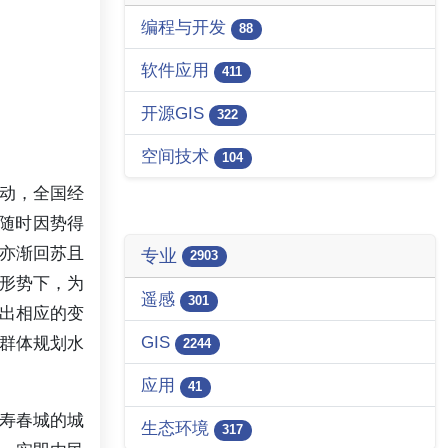
编程与开发
88
软件应用
411
开源GIS
322
空间技术
104
动，全国经
却随时因势得
亦渐回苏且
专业
2903
形势下，为
遥感
301
出相应的变
GIS
群体规划水
2244
应用
41
到寿春城的城
生态环境
317