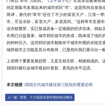
门有以“草市”为名的。《
太平寰宇记
》记述东晋建康苑城
间定期集市发展起来的城市郊区“市”。这是民间自发形成
商肆，唐代的“草市”还住了不少的富室大户，江淮一
市，尽近水际，富室大户，多居其间。”这种草市至唐
业亦较繁荣，实已形成具备一定规模的经济实体。例如
作用已日益显著。城市郊区镇市的形成，既体现了地区
的种种压力。这些郊区镇市都散布于城市外围的水陆交
城郊镇市之功能及其分布格局，已显然向我们展示出一幅
上述两个重要发展趋势，又是互相关联，相辅相成的。
我国封建社会城市规划向更新、更高的水平迈进。
本文链接 :
我国古代城市建设第三阶段的重要趋势
上一篇 : 西晋、十六国及东晋时期的政治概况