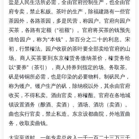
盐是人民生活所必需，全由官府控制生产，也全由官
府专卖，禁止私贩。茶叶的生产，除福建路有一些官
茶园外，各路茶园，多是民营，称园户。官府向园户
买茶，各路有定额（“祖额”）。官府将买茶的钱预先
借给园户，称为“本钱”，加百分之二十的利息。宋
初，行禁榷法。园户收获的茶叶要全部卖给官府的山
场。商人买茶要到东京榷货务缴纳茶价，榷货务给
以“要券”（茶引），商人持券到指定的场、务取茶。
矾是铸铜所必需，也是印染的必要物料。制矾民户，
称为镬户。镬户生产的矾，除纳税以外，其余由官府
收买，不得私卖。酒由官卖，称榷酤。官府在各地城
镇设置酒务（酿酒、卖酒）、酒场、酒坊（卖酒）。
曲也实行官卖，禁止私造。东京设都曲院，外地置曲
务，收取卖曲钱。
太宗至道时，一年专卖总收入一千一百二十三万三千