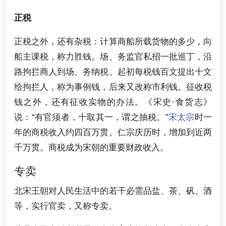
正税
正税之外，还有杂税：计算商船所载货物的多少，向
船主课税，称力胜钱。场、务监官私招一批巡丁，沿
路拘拦商人到场、务纳税。起初每税钱百文提出十文
给拘拦人，称为事例钱，后来又改称市利钱。征收税
钱之外，还有征收实物的办法。《宋史·食货志》
说：“有官须者，十取其一，谓之抽税。”
宋太宗
时一
年的商税收入约四百万贯。仁宗庆历时，增加到近两
千万贯。商税成为宋朝的重要财政收入。
专卖
北宋王朝对人民生活中的若干必需品盐、茶、矾、酒
等，实行官卖，又称专卖。