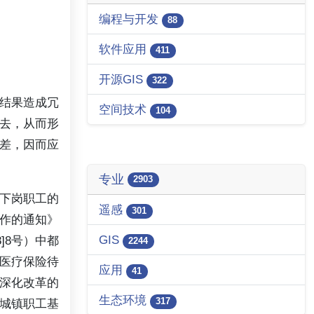
编程与开发
88
软件应用
411
开源GIS
322
结果造成冗
空间技术
104
去，从而形
差，因而应
专业
2903
下岗职工的
遥感
301
作的通知》
GIS
]8号）中都
2244
医疗保险待
应用
41
深化改革的
生态环境
317
城镇职工基