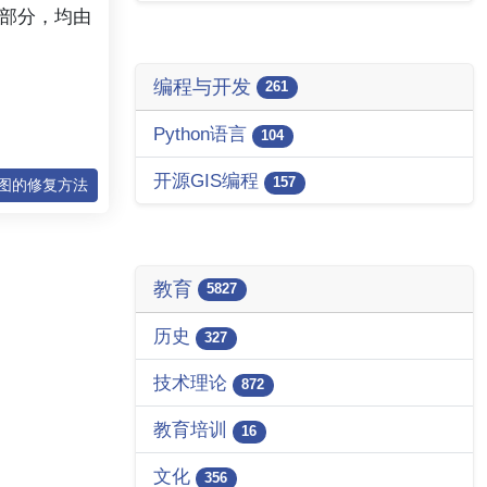
费部分，均由
编程与开发
261
Python语言
104
开源GIS编程
157
地图的修复方法
教育
5827
历史
327
技术理论
872
教育培训
16
文化
356