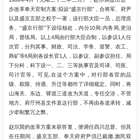
步改革奉天官制方案:拟设“盛京行部”，合将军、府尹
以及盛京五部之权于一署，设行部大臣一员，总理庶
务。“盛京行部”下设综核处，内分10局:内务局,吏治
局，督练局。以上4局由行部大臣自制，以参议1人任
次官，分判其事。财政、司法、学务、巡警、农工、
商矿等6局则各设长官1人，以参议、副参议担任。局
下分科，科下设一、二、三等执事官及司译、司医、
司计官等。可见,在这个方案中，对行部各官的品
级、权限、待遇、升迁等都作了详细规定。同时，将
山海关、东边、驿巡三道改为关道，专任交涉，不管
地方。府厅州县文件直达行部，不再由各道承转，减
少牵制繁冗之弊。
赵尔巽的改革方案未获答复，便调任四川总督。但其
在任期间，盛京五部、奉天府府尹倶已裁撤,旗民双