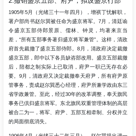
2.撤销盛京五部、府尹，拟设盛京行部
1905年5月（光绪三十一年四月），增祺丁忧解职，
署户部尚书赵尔巽被任命为盛京将军。7月，清廷谕
令盛京五部侍郎景原、儒林、钟灵，均著来京当
差，“所有五部事务著归盛京将军兼管”。这样，清政
府首先裁撤了盛京五部侍郎。8月，清政府决定裁撤
盛京五部，郎中以下各员缺咨部改用。盛京五部裁撤
后，陪都之制实际上已取消，府尹一职已无存在必
要。9月，清政府又决定裁撤奉天府尹，所有府尹原
管事务，责成赵尔巽悉心经理，府尹所兼学政由东三
省学政兼管。至此，经过30年的改革调整，奉天旗民
事务已倶归盛京将军。东北旗民双重管理体制的高层
被合二为一，将军、府尹、五部互相牵制、分权并立
的局面彻底消失。
1906年4月（光绪三十二年三月），赵尔巽提出进一