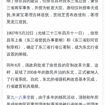
纳了徐世昌的建议，任徐世昌补授东三省总督，兼管
三省将军事务，并授为钦差大臣。唐绍仪补授奉天巡
抚,朱家宝署理吉林巡抚，赏段芝贵布政使衔，署理
黑龙江巡抚。
1907年5月22日（光绪三十三年四月十一日），徐世
昌等上奏《东三省督抚办事要纲》和《东三省职司官
制章程》，确定了东三省行省公署制，成为东北行省
设置的纲领。
同年6月，清政府批准了徐世昌的官制改革方案。这
样，延续了200余年的旗民并治的东北，正式被纳人
了行省系统。自此，东北的省级机构改造基本完成，
行省建置初具规模。
至
九一八事变
前，由于多年的移民活动，清朝初年所
形成的旗民双重管理体制逐渐地被行省的单一管理体