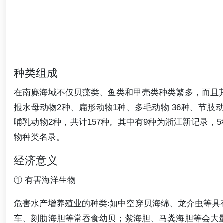
种类组成
在南麂海域不仅贝藻类、鱼类和甲壳类种类繁多，而且其
报水母动物2种、扁形动物1种、多毛动物 36种、节肢
哺乳动物2种，共计157种。其中有9种为浙江新记录，
物种类名录。
经济意义
① 有害海洋生物
危害水产增养殖业的种类:如中空穿贝海绵、龙介虫等具
车、刻肋海胆等常吞食幼贝；紫海胆、马粪海胆等会大量