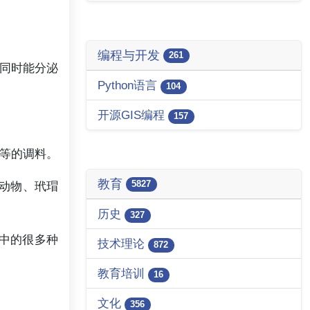
编程与开发
261
，同时能分泌
Python语言
104
开源GIS编程
157
等的调料。
教育
5827
动物、玳瑁
历史
327
中的很多种
技术理论
872
教育培训
16
文化
356