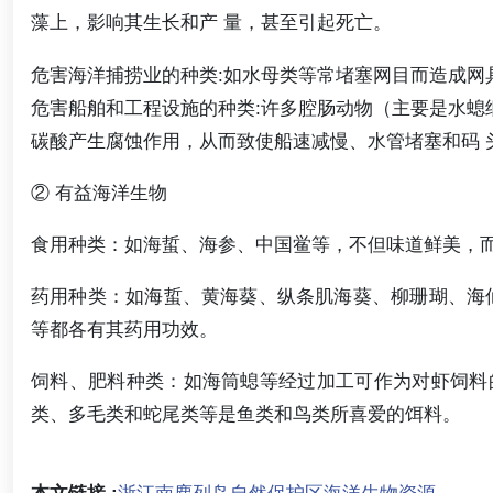
藻上，影响其生长和产 量，甚至引起死亡。
危害海洋捕捞业的种类:如水母类等常堵塞网目而造成网
危害船舶和工程设施的种类:许多腔肠动物（主要是水螅
碳酸产生腐蚀作用，从而致使船速减慢、水管堵塞和码 
② 有益海洋生物
食用种类：如海蜇、海参、中国鲎等，不但味道鲜美，
药用种类：如海蜇、黄海葵、纵条肌海葵、柳珊瑚、海
等都各有其药用功效。
饲料、肥料种类：如海筒螅等经过加工可作为对虾饲料
类、多毛类和蛇尾类等是鱼类和鸟类所喜爱的饵料。
本文链接 :
浙江南麂列岛自然保护区海洋生物资源