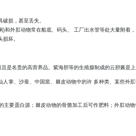
具破损，甚至丢失。
纲)和外肛动物常在船底、码头、 工厂出水管等处大量附着
头损坏。
而且是名贵的高营养品。紫海胆等的生殖腺制成的云胆酱是上
仙人掌、沙蚕、中国當、棘皮动物中的许 多种类、某些外肛
的主要蛋白源；棘皮动物的骨骼加工后可作肥料；外肛动物