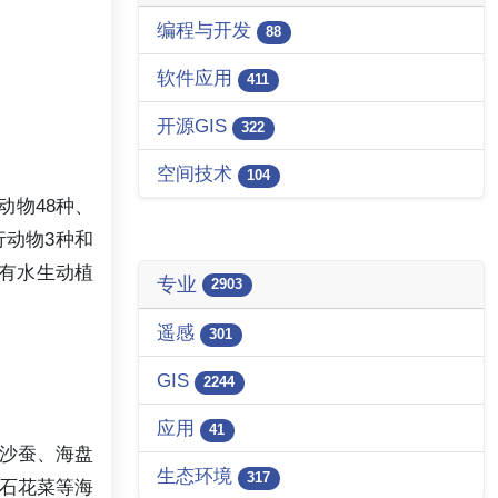
编程与开发
88
软件应用
411
开源GIS
322
空间技术
104
动物48种、
行动物3种和
稀有水生动植
专业
2903
遥感
301
GIS
2244
应用
41
;沙蚕、海盘
生态环境
317
、石花菜等海