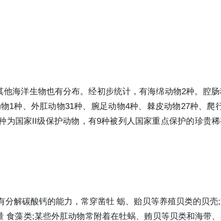
他海洋生物也有分布。经初步统计，有海绵动物2种。腔肠
动物1种、外肛动物31种、腕足动物4种、棘皮动物27种、爬
5种为国家II级保护动物，有9种被列人国家重点保护的珍贵
有分解碳酸钙的能力，常穿凿牡 蛎、贻贝等养殖贝类的贝壳
 食藻类;某些外肛动物常附着在牡蜗、贿贝等贝类和海带