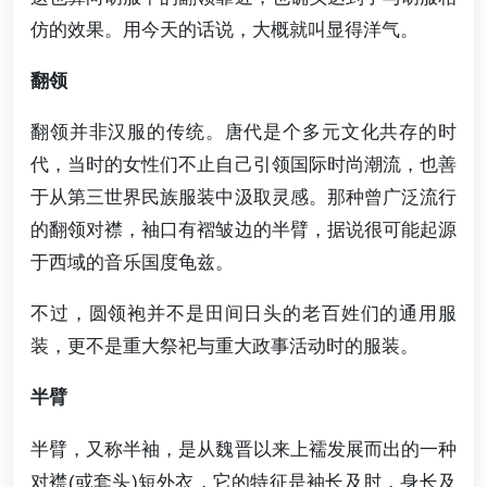
仿的效果。用今天的话说，大概就叫显得洋气。
翻领
翻领并非汉服的传统。唐代是个多元文化共存的时
代，当时的女性们不止自己引领国际时尚潮流，也善
于从第三世界民族服装中汲取灵感。那种曾广泛流行
的翻领对襟，袖口有褶皱边的半臂，据说很可能起源
于西域的音乐国度龟兹。
不过，圆领袍并不是田间日头的老百姓们的通用服
装，更不是重大祭祀与重大政事活动时的服装。
半臂
半臂，又称半袖，是从魏晋以来上襦发展而出的一种
对襟(或套头)短外衣，它的特征是袖长及肘，身长及