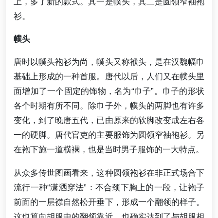
上，多了新的款式。其一是幞头，其二是圆领窄袖袍
衫。
幞头
唐时以幞头袍衫为尚，幞头又称袱头，是在汉魏幅巾
基础上形成的一种首服。唐代以后，人们又在幞头里
面增加了一个固定的饰物，名为“巾子”。巾子的形状
各个时期有所不同。除巾子外，幞头的两脚也有许多
变化，到了晚唐五代，已由原来的软脚改变成左右各
一的硬脚。唐代官吏的主要服饰为圆领窄袖袍衫。另
在袍下施一道横襕，也是当时男子服饰的一大特点。
从众多传世图画看来，这种圆领袍衫在非正式场合下
流行一种“潇洒穿法”：不合颈下胸上的一段，让袍子
前面的一层襟自然松开垂下，形成一个翻领的样子。
这也算向胡服中的翻领靠近，也确实达到了与胡服相