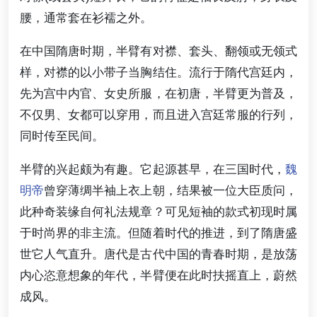
腰，通常套在衫襦之外。
在中国隋唐时期，半臂有对襟、套头、翻领或无领式
样，对襟的以小带子当胸结住。流行于隋代宫廷内，
先为宫中内官、女史所服，在初唐，半臂更为普及，
不仅男、女都可以穿用，而且进入宫廷常服的行列，
同时传至民间。
半臂的兴起颇为有趣。它起源甚早，在三国时代，
魏
明帝
曾穿薄绸半袖上衣上朝，结果被一位大臣质问，
此种奇装缘自何礼法规章？可见短袖的款式初现时属
于时尚界的非主流。但随着时代的推进，到了隋唐盛
世它人气直升。唐代是古代中国的青春时期，是放荡
内心恣意想象的年代，半臂便在此时扶摇直上，蔚然
成风。