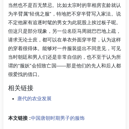
当然也不是百无禁忌。比如太宗时的宰相房玄龄就认
为半臂属“轻佻之服”，特地把不穿半臂写入家法。说
不定他家有追逐时髦的男女为此屁股上挨过板子呢。
但这只是部分现象，另一位名臣马周就巴巴地上疏，
请求无论士庶，都可以在单衣外面穿半臂，认为这样
的穿着很得体。能够对一件服装提出不同意见，可见
当时朝廷和男人们还是非常自信的，也不至于认为所
谓的“服妖”会招致亡国——那是他们的先人和后人都
很爱找的借口。
相关链接
唐代的农业发展
本文链接 :
中国唐朝时期男子的服饰